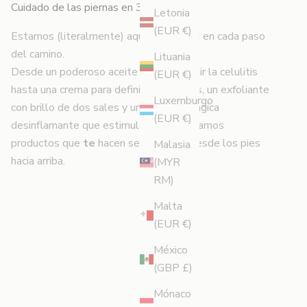
Cuidado de las piernas en 360°
Letonia
(EUR €)
Estamos (literalmente) aquí para usted en cada paso
del camino.
Lituania
Desde un poderoso aceite para combatir la celulitis
(EUR €)
hasta una crema para definir los glúteos, un exfoliante
Luxemburgo
con brillo de dos sales y una mezcla mágica
(EUR €)
desinflamante que estimula la linfa, creamos
productos que
te
hacen sentir genial desde los pies
Malasia
hacia arriba.
(MYR
RM)
Malta
(EUR €)
México
(GBP £)
Mónaco