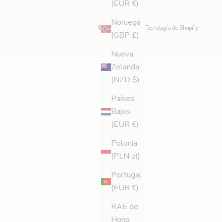
(EUR €)
Noruega
© 2026 - Legology
Tecnología de Shopify
(GBP £)
Nueva
Zelanda
(NZD $)
Países
Bajos
(EUR €)
Polonia
(PLN zł)
Portugal
(EUR €)
RAE de
Hong