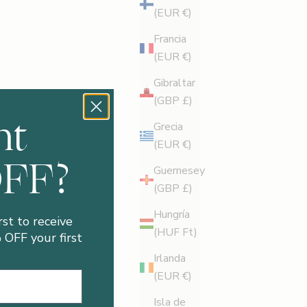
(EUR €)
Francia
(EUR €)
Gibraltar
(GBP £)
nt
Grecia
(EUR €)
OFF?
Guernesey
(GBP £)
Hungría
rst to receive
(HUF Ft)
OFF your first
Irlanda
(EUR €)
Isla de