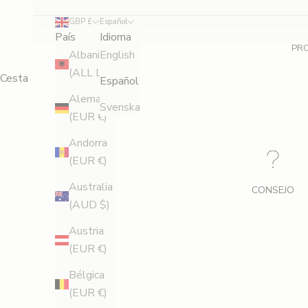
a
GBP £
Español
r
País
Idioma
PR
a
Albania
English
(ALL L)
Cesta
o
Español
Alemania
Svenska
b
(EUR €)
t
Andorra
(EUR €)
e
Australia
n
CONSEJO
(AUD $)
e
Austria
r
(EUR €)
u
Bélgica
(EUR €)
n