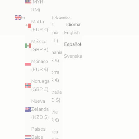
(MYR
n
RM)
e
Reino Unido (GBP £)
Español
n
Malta
País
Idioma
t
(EUR €)
Albania
English
e
(ALL L)
México
Español
r
(GBP £)
Alemania
a
Svenska
(EUR €)
r
Mónaco
t
(EUR €)
Andorra
e
(EUR €)
Noruega
d
(GBP £)
Australia
e
(AUD $)
Nueva
n
Zelanda
u
Austria
(NZD $)
e
(EUR €)
v
Países
Bélgica
o
Bajos