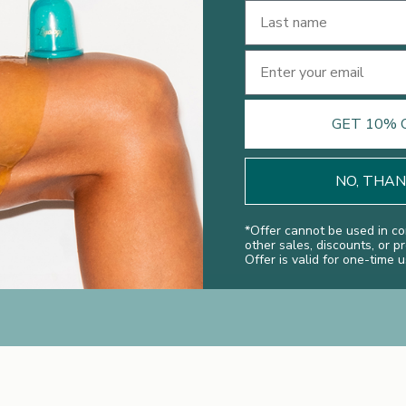
Last Name
Dry Legs
Cómo conservar tu brillo veraniego
Email
La fundadora de Legology, Kate Shapland, brinda
todos sus consejos y trucos para ayudar a mantener
GET 10% 
ese brillo veraniego durante todo el año.
Leer más
NO, THA
*
Offer cannot be used in co
other sales, discounts, or p
Offer is valid for one-time u