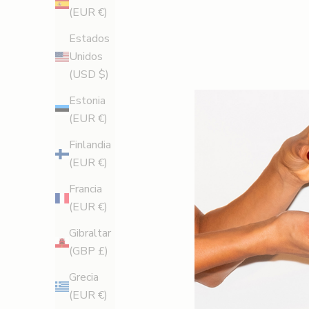
e
(EUR €)
s
Estados
c
Unidos
u
(USD $)
e
n
Estonia
t
(EUR €)
o
Finlandia
e
(EUR €)
x
c
Francia
l
(EUR €)
u
Gibraltar
s
(GBP £)
i
v
Grecia
o
(EUR €)