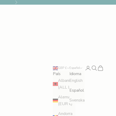
Siguiente
Iniciar sesión
Buscar
Cesta
GBP £
Español
País
Idioma
Albania
English
(ALL L)
Español
Alemania
Svenska
(EUR €)
Andorra