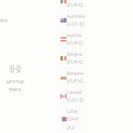
(EUR €)
Australia
RDS
(AUD $)
Austria
(EUR €)
Bélgica
(EUR €)
Bulgaria
(EUR €)
APTITUD
FÍSICA
Canadá
(CAD $)
Catar
(QAR
ر.ق)