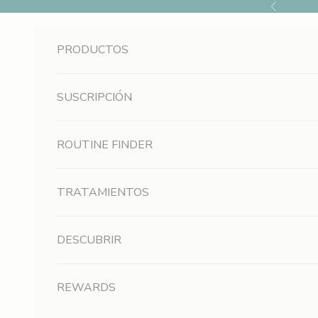
Ir al contenido
Anterior
R
e
PRODUCTOS
g
í
SUSCRIPCIÓN
s
ROUTINE FINDER
t
r
TRATAMIENTOS
a
t
DESCUBRIR
e
REWARDS
p