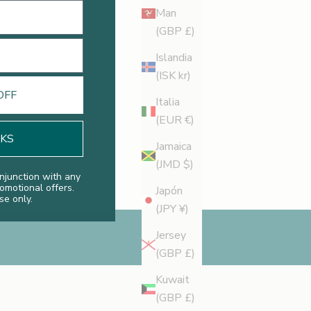
Man
Dry Legs
(GBP £)
Cómo conseguir un bronceado uniforme en las piernas
Islandia
Descubre aquí por qué el cuerpo no se broncea al
(ISK kr)
mismo ritmo y por qué cuesta conseguir un color
OFF
Italia
totalmente uniforme.
(EUR €)
Leer más
NKS
Jamaica
(JMD $)
njunction with any
romotional offers.
Japón
se only.
(JPY ¥)
Jersey
(GBP £)
Kuwait
(GBP £)