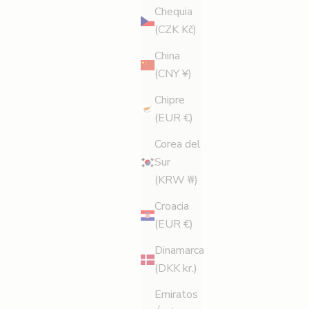
Chequia
(CZK Kč)
China
(CNY ¥)
Chipre
(EUR €)
Corea del
Sur
(KRW ₩)
Croacia
(EUR €)
Dinamarca
(DKK kr.)
Emiratos