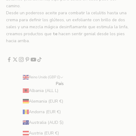
u
camino.
e
Desde un poderoso aceite para combatir la celulitis hasta una
v
crema para definir los glúteos, un exfoliante con brillo de dos
o
sales y una mezcla mágica desinflamante que estimula la linfa,
s
creamos productos que
te
hacen sentir genial desde los pies
l
hacia arriba.
a
n
z
a
m
Reino Unido (GBP £)
i
País
e
Albania (ALL L)
n
t
Alemania (EUR €)
o
Andorra (EUR €)
s
,
Australia (AUD $)
o
Austria (EUR €)
f