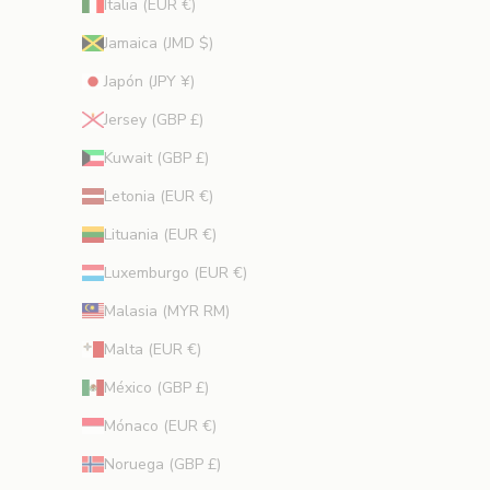
Italia (EUR €)
r
Jamaica (JMD $)
t
o
Japón (JPY ¥)
s
Jersey (GBP £)
.
Kuwait (GBP £)
trónico
Letonia (EUR €)
RIBIR
Lituania (EUR €)
Luxemburgo (EUR €)
Malasia (MYR RM)
Malta (EUR €)
México (GBP £)
Mónaco (EUR €)
Noruega (GBP £)