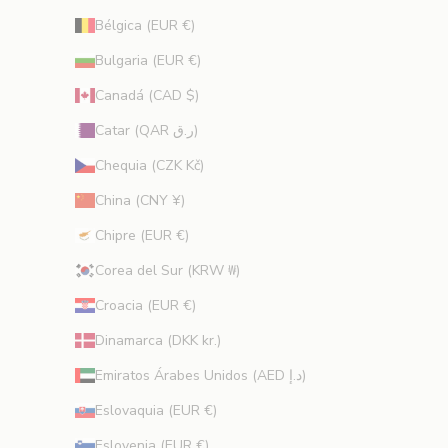
e
Bélgica (EUR €)
r
Bulgaria (EUR €)
t
a
Canadá (CAD $)
s
Catar (QAR ر.ق)
e
x
Chequia (CZK Kč)
c
China (CNY ¥)
l
u
Chipre (EUR €)
s
Corea del Sur (KRW ₩)
i
v
Croacia (EUR €)
a
s
Dinamarca (DKK kr.)
y
Emiratos Árabes Unidos (AED د.إ)
c
o
Eslovaquia (EUR €)
n
Eslovenia (EUR €)