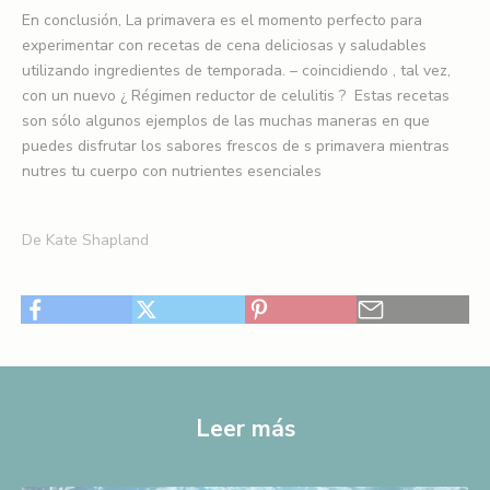
a
En conclusión,
La
primavera es el momento perfecto para
experimentar con recetas de cena deliciosas y saludables
r
utilizando ingredientes de temporada.
– coincidiendo
, tal vez,
a
con
un nuevo
¿
Régimen reductor de celulitis
?
Estas recetas
son sólo algunos ejemplos de las muchas maneras en que
o
puedes disfrutar los sabores frescos de
s
primavera mientras
b
nutres tu cuerpo con nutrientes esenciales
t
De Kate Shapland
e
n
e
r
u
Leer más
n
1