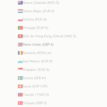
Nueva Zelanda (NZD $)
Países Bajos (EUR €)
Polonia (PLN zł)
Portugal (EUR €)
RAE de Hong Kong (China) (HKD $)
Reino Unido (GBP £)
Rumanía (RON Lei)
San Marino (EUR €)
Singapur (SGD $)
Suecia (SEK kr)
Suiza (CHF CHF)
Taiwán (TWD $)
Turquía (GBP £)