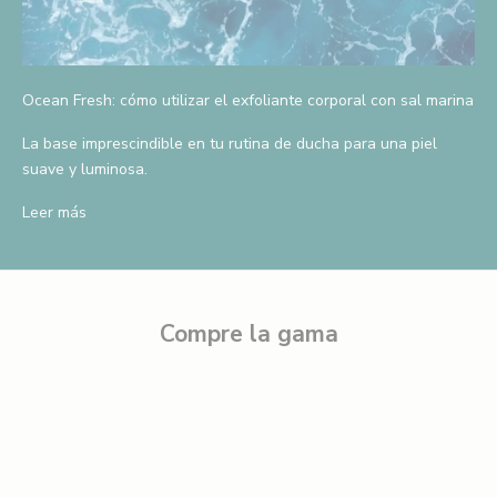
D
i
s
f
Ocean Fresh: cómo utilizar el exfoliante corporal con sal marina
r
u
La base imprescindible en tu rutina de ducha para una piel
t
suave y luminosa.
a
d
Leer más
e
u
n
d
Compre la gama
e
s
c
u
e
n
t