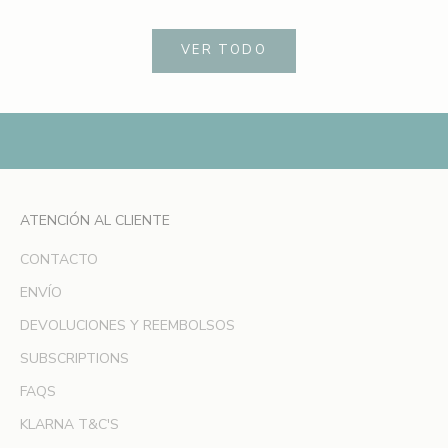
u
p
r
VER TODO
i
m
e
r
p
e
d
ATENCIÓN AL CLIENTE
i
d
CONTACTO
o
ENVÍO
y
DEVOLUCIONES Y REEMBOLSOS
s
é
SUBSCRIPTIONS
l
FAQS
a
p
KLARNA T&C'S
r