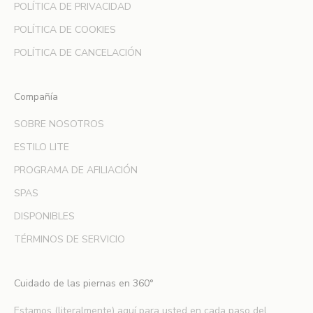
POLÍTICA DE PRIVACIDAD
i
m
POLÍTICA DE COOKIES
e
POLÍTICA DE CANCELACIÓN
r
a
e
Compañía
n
SOBRE NOSOTROS
e
n
ESTILO LITE
t
PROGRAMA DE AFILIACIÓN
e
r
SPAS
a
DISPONIBLES
r
t
TÉRMINOS DE SERVICIO
e
d
Cuidado de las piernas en 360°
e
n
Estamos (literalmente) aquí para usted en cada paso del