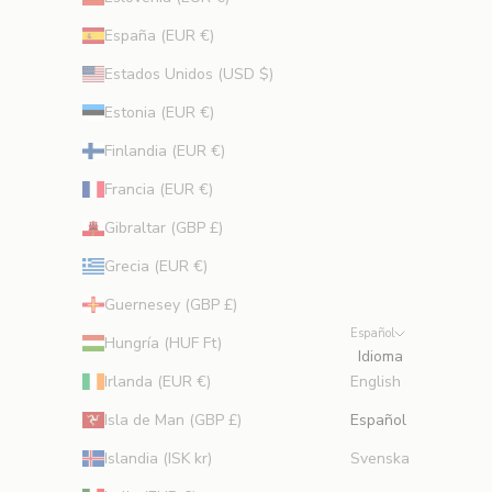
s
e
España (EUR €)
j
Estados Unidos (USD $)
o
s
Estonia (EUR €)
d
Finlandia (EUR €)
e
b
Francia (EUR €)
e
Gibraltar (GBP £)
l
l
Grecia (EUR €)
e
Guernesey (GBP £)
z
Español
a
Hungría (HUF Ft)
Idioma
d
Irlanda (EUR €)
English
e
e
Isla de Man (GBP £)
Español
x
Islandia (ISK kr)
Svenska
p
e