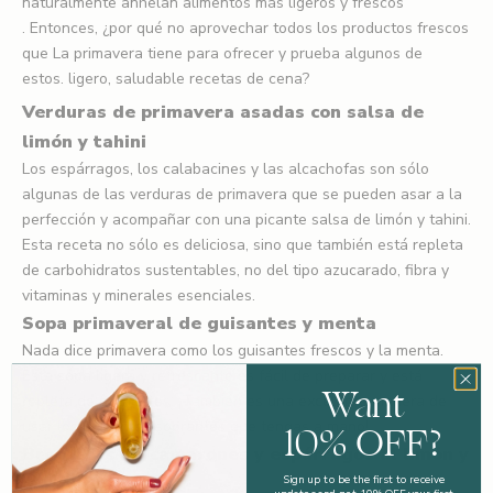
naturalmente anhelan alimentos más ligeros y frescos
.
Entonces, ¿por qué no aprovechar todos los productos frescos
que
La
primavera tiene para ofrecer y prueba algunos de
estos.
ligero, saludable
recetas de cena?
Verduras de primavera asadas con salsa de
limón y tahini
Los espárragos, los calabacines y las alcachofas son sólo
algunas de las verduras de primavera que se pueden asar a la
perfección y acompañar con una picante salsa de limón y tahini.
Esta receta no sólo es deliciosa, sino que también está repleta
de carbohidratos sustentables, no del tipo azucarado, fibra y
vitaminas y minerales esenciales.
Sopa primaveral de guisantes y menta
Nada dice primavera como los guisantes frescos y la menta.
Esta sopa ligera y refrescante es fácil de preparar y está
Want
repleta de nutrientes. ¡También es una excelente manera de
10% OFF?
usar los guisantes sobrantes que tengas a mano!
Brochetas de camarones y espárragos al limón y
ajo
Sign up to be the first to receive