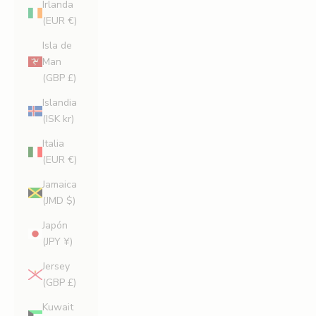
Irlanda
(EUR €)
Isla de
Man
(GBP £)
Islandia
(ISK kr)
Italia
(EUR €)
Jamaica
(JMD $)
Japón
(JPY ¥)
Jersey
(GBP £)
Kuwait