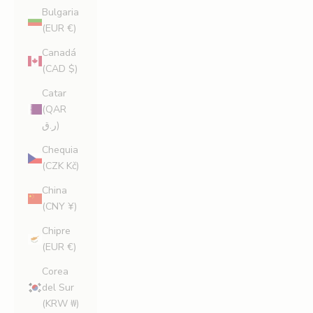
Bulgaria
(EUR €)
Canadá
(CAD $)
Catar
(QAR
ر.ق)
Chequia
(CZK Kč)
China
(CNY ¥)
Chipre
(EUR €)
Corea
del Sur
(KRW ₩)