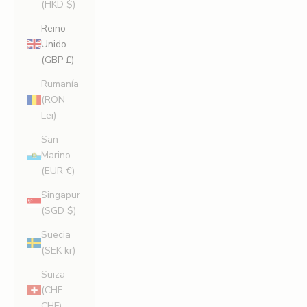
(HKD $)
Reino
Unido
(GBP £)
Rumanía
(RON
Lei)
San
Marino
(EUR €)
Singapur
(SGD $)
Suecia
(SEK kr)
Suiza
(CHF
CHF)