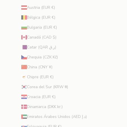
o
Austria (EUR €)
f
e
Bélgica (EUR €)
r
Bulgaria (EUR €)
t
a
Canadá (CAD $)
s
Catar (QAR ر.ق)
e
x
Chequia (CZK Kč)
c
China (CNY ¥)
l
u
Chipre (EUR €)
s
Corea del Sur (KRW ₩)
i
v
Croacia (EUR €)
a
s
Dinamarca (DKK kr.)
y
Emiratos Árabes Unidos (AED د.إ)
c
o
Eslovaquia (EUR €)