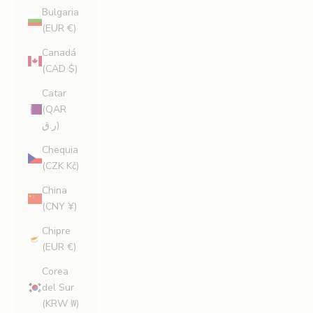
Bulgaria
(EUR €)
Canadá
(CAD $)
Catar
(QAR
ر.ق)
Chequia
(CZK Kč)
China
(CNY ¥)
Chipre
(EUR €)
Corea
del Sur
(KRW ₩)