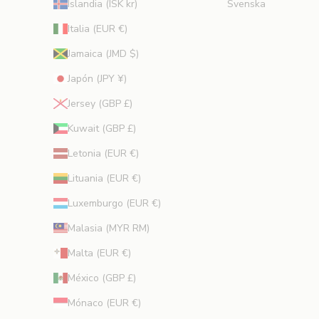
Islandia (ISK kr)
Svenska
p
e
Italia (EUR €)
r
Jamaica (JMD $)
t
o
Japón (JPY ¥)
s
Jersey (GBP £)
.
Kuwait (GBP £)
trónico
Letonia (EUR €)
RIBIR
Lituania (EUR €)
Luxemburgo (EUR €)
Malasia (MYR RM)
Malta (EUR €)
México (GBP £)
Mónaco (EUR €)