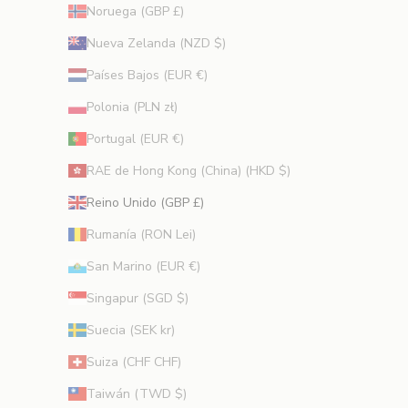
Noruega (GBP £)
Nueva Zelanda (NZD $)
Países Bajos (EUR €)
Polonia (PLN zł)
Portugal (EUR €)
RAE de Hong Kong (China) (HKD $)
Reino Unido (GBP £)
Rumanía (RON Lei)
San Marino (EUR €)
Singapur (SGD $)
Suecia (SEK kr)
Suiza (CHF CHF)
Taiwán (TWD $)