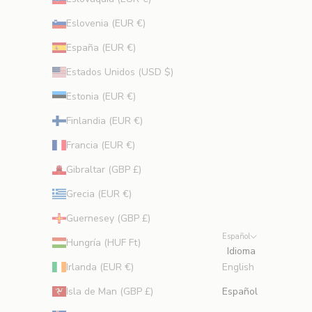
n
Eslovenia (EUR €)
s
e
España (EUR €)
j
Estados Unidos (USD $)
o
s
Estonia (EUR €)
d
Finlandia (EUR €)
e
b
Francia (EUR €)
e
Gibraltar (GBP £)
l
l
Grecia (EUR €)
e
Guernesey (GBP £)
z
Español
a
Hungría (HUF Ft)
Idioma
d
Irlanda (EUR €)
English
e
e
Isla de Man (GBP £)
Español
x