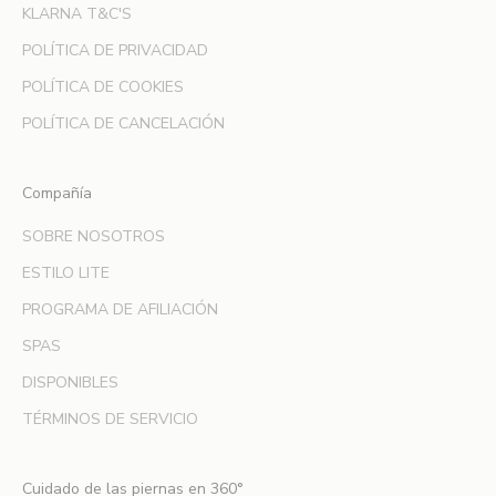
p
KLARNA T&C'S
r
POLÍTICA DE PRIVACIDAD
i
m
POLÍTICA DE COOKIES
e
POLÍTICA DE CANCELACIÓN
r
a
e
Compañía
n
SOBRE NOSOTROS
e
n
ESTILO LITE
t
PROGRAMA DE AFILIACIÓN
e
r
SPAS
a
DISPONIBLES
r
t
TÉRMINOS DE SERVICIO
e
d
Cuidado de las piernas en 360°
e