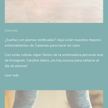
p
a
r
a
Exercise
o
¿Sueñas con piernas tonificadas? Aquí están nuestros mejores
entrenamientos de 2 piernas para hacer en casa
b
t
Con estas rutinas súper fáciles de la entrenadora personal viral
de Instagram, Caroline Idiens, ¡no hay excusa para saltarse el
e
día de piernas!
n
Leer más
e
r
u
n