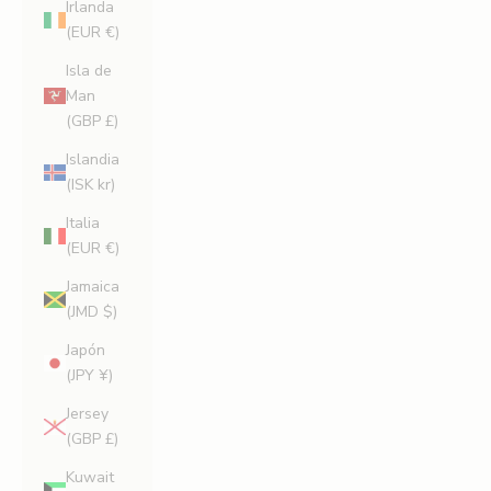
Irlanda
(EUR €)
Isla de
Man
(GBP £)
Islandia
(ISK kr)
Italia
(EUR €)
Jamaica
(JMD $)
Japón
(JPY ¥)
Jersey
(GBP £)
Kuwait