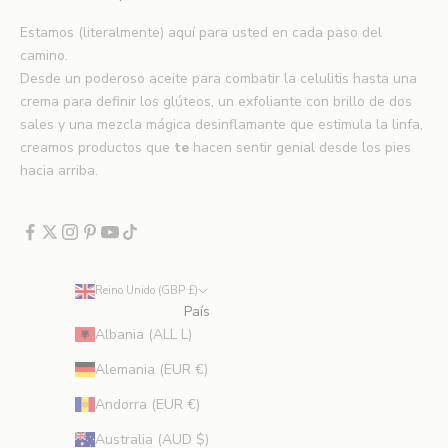
n
Estamos (literalmente) aquí para usted en cada paso del
u
camino.
e
Desde un poderoso aceite para combatir la celulitis hasta una
v
crema para definir los glúteos, un exfoliante con brillo de dos
o
sales y una mezcla mágica desinflamante que estimula la linfa,
s
creamos productos que
te
hacen sentir genial desde los pies
l
hacia arriba.
a
n
z
a
m
Reino Unido (GBP £)
i
País
e
Albania (ALL L)
n
t
Alemania (EUR €)
o
Andorra (EUR €)
s
,
Australia (AUD $)