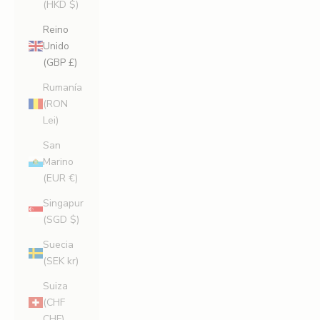
(HKD $)
Reino
Unido
(GBP £)
Rumanía
(RON
Lei)
San
Marino
(EUR €)
Singapur
(SGD $)
Suecia
(SEK kr)
Suiza
(CHF
CHF)