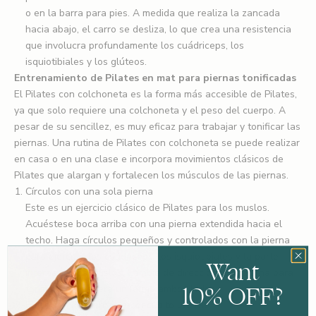
o en la barra para pies. A medida que realiza la zancada
hacia abajo, el carro se desliza, lo que crea una resistencia
que involucra profundamente los cuádriceps, los
isquiotibiales y los glúteos.
Entrenamiento de Pilates en mat para piernas tonificadas
El Pilates con colchoneta es la forma más accesible de Pilates,
ya que solo requiere una colchoneta y el peso del cuerpo. A
pesar de su sencillez, es muy eficaz para trabajar y tonificar las
piernas. Una rutina de Pilates con colchoneta se puede realizar
en casa o en una clase e incorpora movimientos clásicos de
Pilates que alargan y fortalecen los músculos de las piernas.
Círculos con una sola pierna
Este es un ejercicio clásico de Pilates para los muslos.
Acuéstese boca arriba con una pierna extendida hacia el
techo. Haga círculos pequeños y controlados con la pierna
para ejercitar los cuádriceps, los isquiotibiales y la parte
Want
interna de los muslos. Cambie de dirección y de pierna para
10% OFF?
tonificar de manera uniforme ambos lados.
Elevación de piernas en decúbito lateral