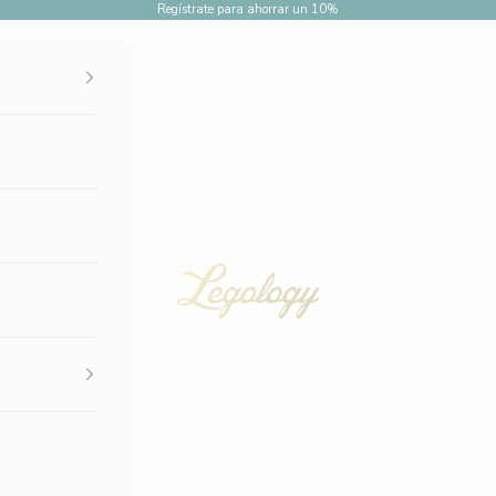
Regístrate para ahorrar un 10%
Legology