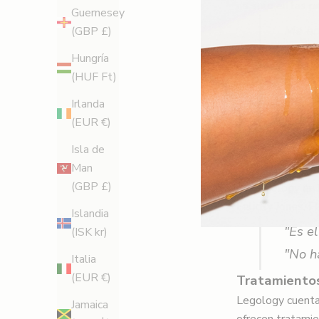
no solo en las pi
Guernesey
Me e
(GBP £)
un ac
Hungría
perfec
(HUF Ft)
alfom
Irlanda
Lite e
(EUR €)
con h
Isla de
Man
Fuentes detrás d
(GBP £)
de Legology en l
R
Felicity Jones, 
Islandia
e
"Es el
(ISK kr)
g
"No h
Italia
í
(EUR €)
Tratamientos
Legology cuenta
s
Jamaica
ofrecen tratamie