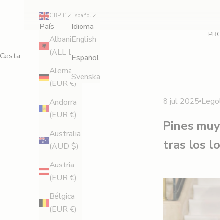
GBP £
Español
País
Idioma
PR
Albania
English
(ALL L)
Cesta
Español
Alemania
Svenska
(EUR €)
8 jul 2025
Lego
Andorra
(EUR €)
Pines muy 
Australia
tras los l
(AUD $)
Austria
(EUR €)
Bélgica
(EUR €)