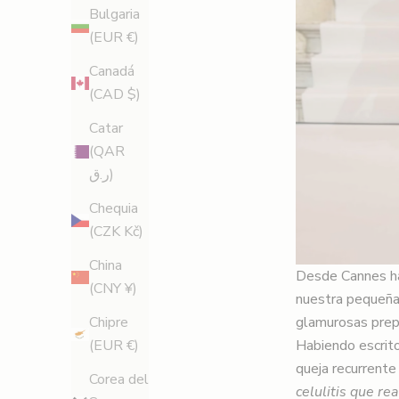
Bulgaria
(EUR €)
Canadá
(CAD $)
Catar
(QAR
ر.ق)
Chequia
(CZK Kč)
China
Desde Cannes ha
(CNY ¥)
nuestra pequeña 
glamurosas prepa
Chipre
Habiendo escrit
(EUR €)
queja recurrente
Corea del
celulitis que re