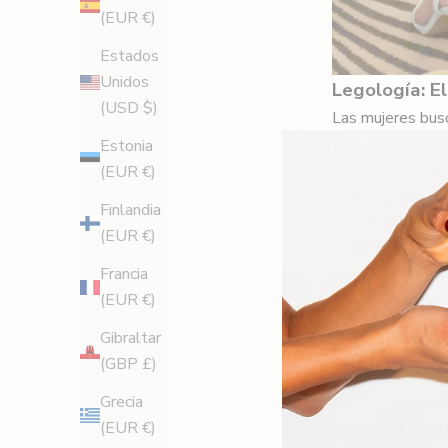
(EUR €)
Estados
Unidos
Legología: El
(USD $)
Las mujeres busc
tono desigual, s
Estonia
necesidad, y la r
(EUR €)
Después de vola
Finlandia
la marca
Rebel W
(EUR €)
Contouring su pr
piernas. Y forma
Francia
Los maquilladore
(EUR €)
Legs
por su capa
Gibraltar
(especialmente d
(GBP £)
toda la noche co
Grecia
Charlie Duffy, m
(EUR €)
que utiliza toda