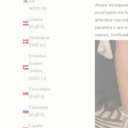
Sur
Ahora, mi experi
(KRW ₩)
resultados me ha
Croacia
alfombra roja má
(EUR €)
pasarela o una e
suaves, tonifica
Dinamarca
(DKK kr.)
Emiratos
Árabes
Unidos
(AED د.إ)
Eslovaquia
(EUR €)
Eslovenia
(EUR €)
España