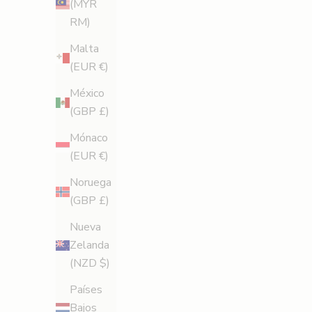
t
(MYR
RM)
e
Malta
n
(EUR €)
e
México
r
(GBP £)
u
Mónaco
(EUR €)
n
Noruega
1
(GBP £)
0
Nueva
%
Zelanda
(NZD $)
d
Países
e
Bajos