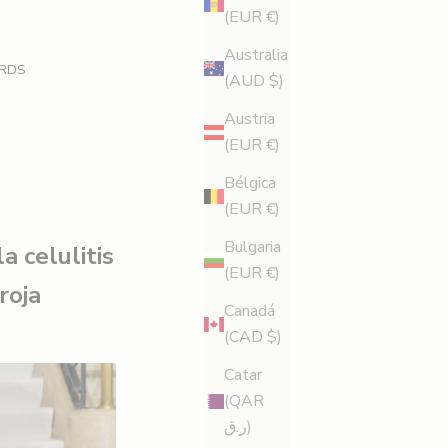
(EUR €)
Australia
RDS
(AUD $)
Austria
(EUR €)
Bélgica
(EUR €)
Bulgaria
a celulitis
(EUR €)
roja
Canadá
(CAD $)
Catar
(QAR
ر.ق)