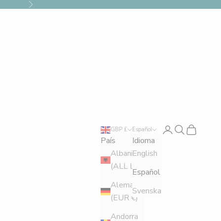
Siguiente
Iniciar sesión
Buscar
Cesta
GBP £
Español
País
Idioma
Albania
English
(ALL L)
Español
Alemania
Svenska
(EUR €)
Andorra