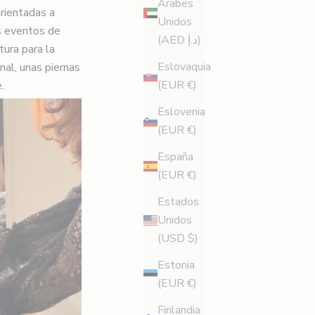
Árabes
orientadas a
Unidos
os eventos de
(AED د.إ)
ura para la
Eslovaquia
nal, unas piernas
(EUR €)
.
Eslovenia
(EUR €)
España
(EUR €)
Estados
Unidos
(USD $)
Estonia
(EUR €)
Finlandia