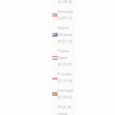
(EUR €)
Noruega
(GBP £)
Nueva
Zelanda
(NZD $)
Países
Bajos
(EUR €)
Polonia
(PLN zł)
Portugal
(EUR €)
RAE de
Hong