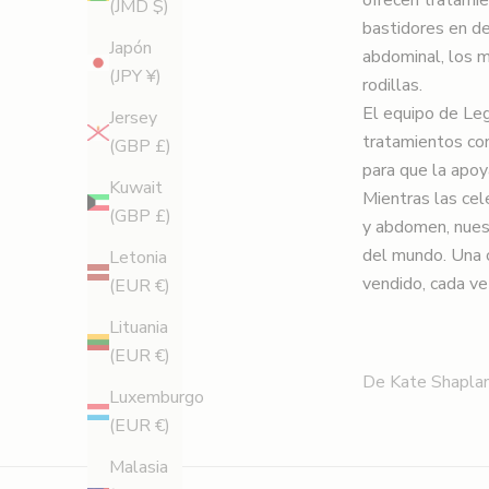
(JMD $)
t
bastidores en d
Japón
abdominal, los m
r
(JPY ¥)
rodillas.
a
El equipo de Le
Jersey
tratamientos con
t
(GBP £)
para que la apoy
e
Kuwait
Mientras las cel
(GBP £)
y abdomen, nues
p
del mundo. Una 
Letonia
a
vendido, cada ve
(EUR €)
r
Lituania
(EUR €)
a
De Kate Shapla
Luxemburgo
o
(EUR €)
b
Malasia