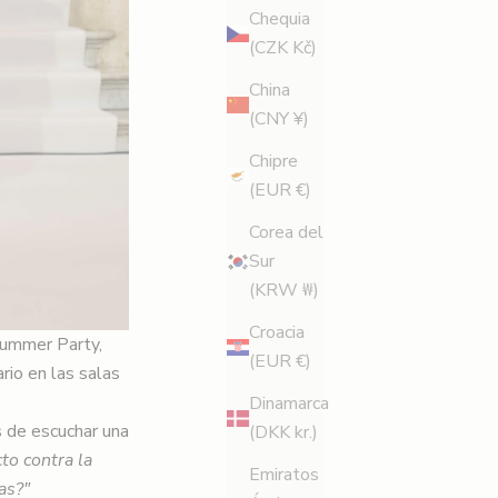
Chequia
(CZK Kč)
China
(CNY ¥)
Chipre
(EUR €)
Corea del
Sur
(KRW ₩)
Croacia
Summer Party,
(EUR €)
rio en las salas
Dinamarca
 de escuchar una
(DKK kr.)
to contra la
Emiratos
as?"