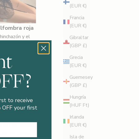
(EUR €)
Francia
(EUR €)
alfombra roja
hinchazón y el
Gibraltar
onder a esa
(GBP £)
nt
Grecia
, los devotos de
(EUR €)
a Signature Leg
OFF?
distancia en sus
Guernesey
a.
(GBP £)
aily Lift For
Hungría
rst to receive
 instante
(HUF Ft)
OFF your first
 soporte durante
Irlanda
(EUR €)
a McCall, revela
todo el cuerpo,
Isla de