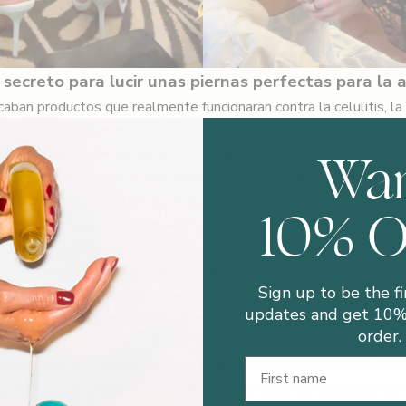
 secreto para lucir unas piernas perfectas para la 
aban productos que realmente funcionaran contra la celulitis, la 
in falsas promesas ni modas pasajeras. Creé Legology para resp
Wa
espuesta de las mujeres (y sus seguidores) ha sido increíble.
r desde Los Ángeles para asistir a la Serpentine Summer Party
ilson y su pareja, Ramona Agruma, hicieron de nuestro program
10% 
imera parada para compensar los efectos de los vuelos de larga 
n parte de un creciente grupo de celebridades que adoran la marc
s y estilistas de celebridades confían plenamente en
Air-Lite D
Sign up to be the fi
cidad para deshinchar, tonificar y contornear las extremidades al
updates and get 10% 
espués de vuelos largos o pruebas de vestuario) y para brindar
order.
n tacones.
First Name
aquilladora de celebridades que trabaja habitualmente con Davin
 la gama en sus clientas para sesiones de fotos de estudio, y en 