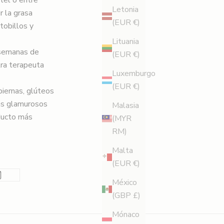
Letonia
r la grasa
(EUR €)
tobillos y
Lituania
 semanas de
(EUR €)
tra terapeuta
Luxemburgo
(EUR €)
iernas, glúteos
ás glamurosos
Malasia
ducto más
(MYR
RM)
Malta
(EUR €)
México
(GBP £)
Mónaco