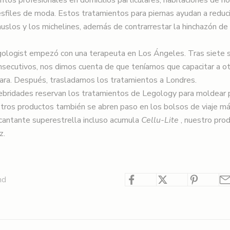
esfiles de moda. Estos
tratamientos para piernas
ayudan a reduci
uslos y los michelines, además de contrarrestar la hinchazón de 
gologist empezó con una terapeuta en Los Ángeles. Tras siete
secutivos, nos dimos cuenta de que teníamos que capacitar a o
ara. Después, trasladamos los tratamientos a Londres.
ebridades reservan los tratamientos de Legology para moldear p
tros productos también se abren paso en los bolsos de viaje m
cantante superestrella incluso acumula
Cellu-Lite
, nuestro pro
z.
nd