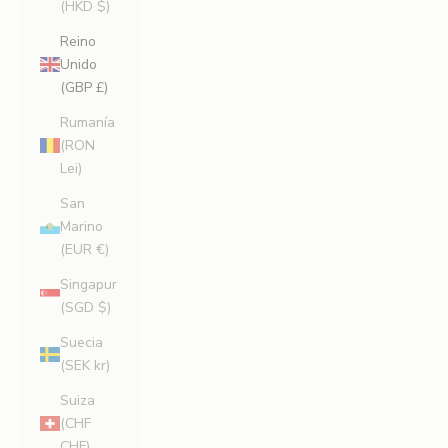
(HKD $)
Reino
Unido
(GBP £)
Rumanía
(RON
Lei)
San
Marino
(EUR €)
Singapur
(SGD $)
Suecia
(SEK kr)
Suiza
(CHF
CHF)