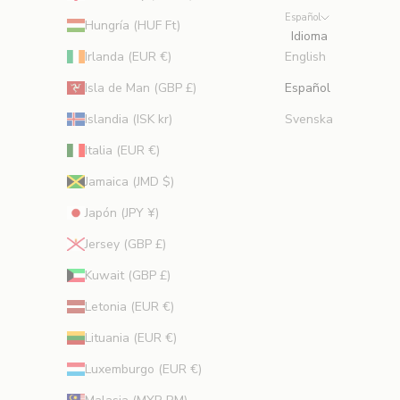
Español
a
Hungría (HUF Ft)
Idioma
d
Irlanda (EUR €)
English
e
e
Isla de Man (GBP £)
Español
x
Islandia (ISK kr)
Svenska
p
e
Italia (EUR €)
r
Jamaica (JMD $)
t
o
Japón (JPY ¥)
s
Jersey (GBP £)
.
Kuwait (GBP £)
trónico
Letonia (EUR €)
RIBIR
Lituania (EUR €)
Luxemburgo (EUR €)