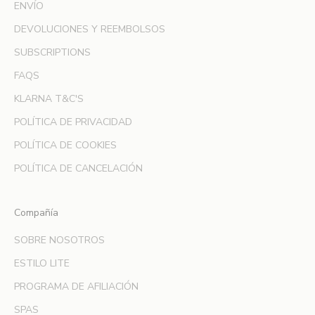
ENVÍO
y
DEVOLUCIONES Y REEMBOLSOS
s
é
SUBSCRIPTIONS
l
FAQS
a
p
KLARNA T&C'S
r
POLÍTICA DE PRIVACIDAD
i
m
POLÍTICA DE COOKIES
e
POLÍTICA DE CANCELACIÓN
r
a
e
Compañía
n
SOBRE NOSOTROS
e
n
ESTILO LITE
t
PROGRAMA DE AFILIACIÓN
e
r
SPAS