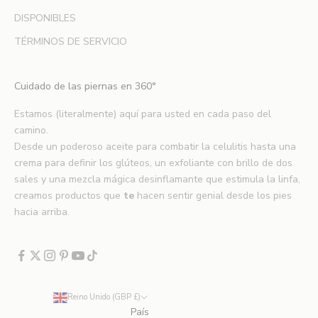
a
DISPONIBLES
r
t
TÉRMINOS DE SERVICIO
e
d
Cuidado de las piernas en 360°
e
n
Estamos (literalmente) aquí para usted en cada paso del
u
camino.
e
Desde un poderoso aceite para combatir la celulitis hasta una
v
crema para definir los glúteos, un exfoliante con brillo de dos
o
sales y una mezcla mágica desinflamante que estimula la linfa,
s
creamos productos que
te
hacen sentir genial desde los pies
l
hacia arriba.
a
n
z
a
m
Reino Unido (GBP £)
i
País
e