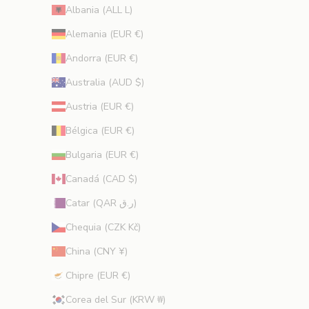
Albania (ALL L)
n
t
Alemania (EUR €)
o
Andorra (EUR €)
s
,
Australia (AUD $)
o
Austria (EUR €)
f
e
Bélgica (EUR €)
r
Bulgaria (EUR €)
t
a
Canadá (CAD $)
s
Catar (QAR ر.ق)
e
x
Chequia (CZK Kč)
c
China (CNY ¥)
l
u
Chipre (EUR €)
s
Corea del Sur (KRW ₩)
i