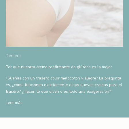
u
e
n
t
o
D
i
Derriere
s
Por qué nuestra crema reafirmante de glúteos es la mejor
f
r
¿Sueñas con un trasero color melocotón y alegre? La pregunta
u
es, ¿cómo funcionan exactamente estas nuevas cremas para el
t
trasero? ¿Hacen lo que dicen o es todo una exageración?
a
d
Leer más
e
u
n
d