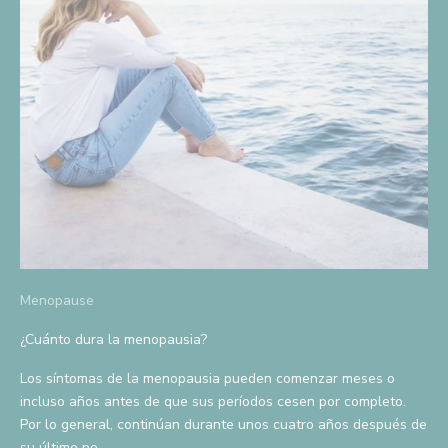
r
a
t
e
p
a
r
a
o
Menopause
b
¿Cuánto dura la menopausia?
t
Los síntomas de la menopausia pueden comenzar meses o
e
incluso años antes de que sus períodos cesen por completo.
n
Por lo general, continúan durante unos cuatro años después de
su último pe...