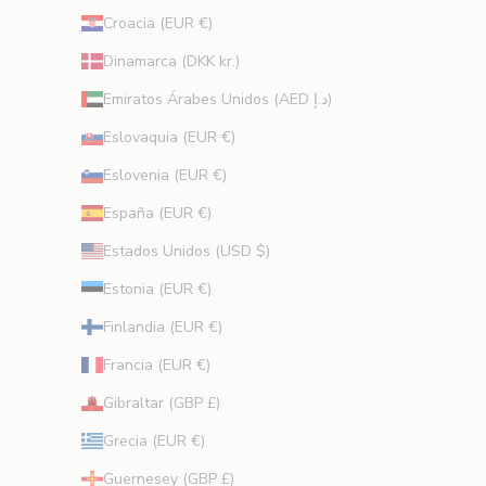
v
Croacia (EUR €)
a
s
Dinamarca (DKK kr.)
y
Emiratos Árabes Unidos (AED د.إ)
c
o
Eslovaquia (EUR €)
n
Eslovenia (EUR €)
s
e
España (EUR €)
j
Estados Unidos (USD $)
o
s
Estonia (EUR €)
d
Finlandia (EUR €)
e
b
Francia (EUR €)
e
Gibraltar (GBP £)
l
l
Grecia (EUR €)
e
Guernesey (GBP £)
z