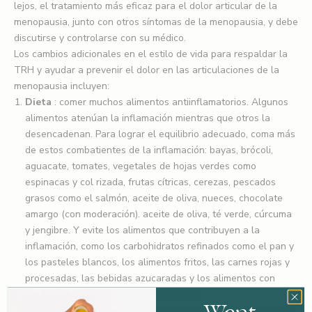
lejos, el tratamiento más eficaz para el dolor articular de la
menopausia, junto con otros síntomas de la menopausia, y debe
discutirse y controlarse con su médico.
Los cambios adicionales en el estilo de vida para respaldar la
TRH y ayudar a prevenir el dolor en las articulaciones de la
menopausia incluyen:
Dieta
: comer muchos alimentos antiinflamatorios. Algunos
alimentos atenúan la inflamación mientras que otros la
desencadenan. Para lograr el equilibrio adecuado, coma más
de estos
combatientes de la inflamación: bayas, brócoli,
aguacate, tomates, vegetales de hojas verdes como
espinacas y col rizada, frutas cítricas, cerezas, pescados
grasos como el salmón, aceite de oliva, nueces, chocolate
amargo (con moderación). aceite de oliva, té verde, cúrcuma
y jengibre. Y evite los alimentos que contribuyen a la
inflamación, como los carbohidratos refinados como el pan y
los pasteles blancos, los alimentos fritos, las carnes rojas y
procesadas, las bebidas azucaradas y los alimentos con
ácidos grasos trans como la margarina.
Ejercicio
: el movimiento regular mantiene las articulaciones