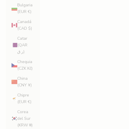
Bulgaria
(EUR €)
Canadá
(CAD $)
Catar
(QAR
ر.ق)
Chequia
(CZK Kč)
China
(CNY ¥)
Chipre
(EUR €)
Corea
del Sur
(KRW ₩)