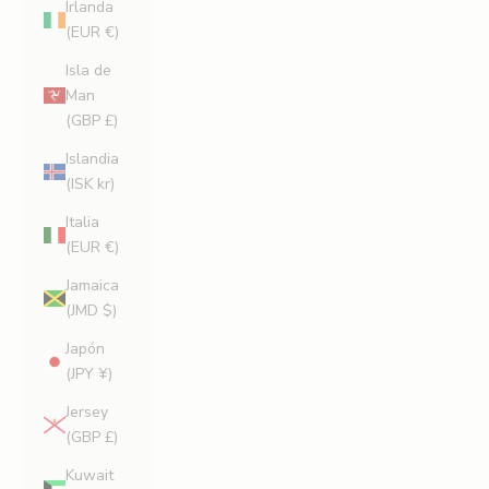
Irlanda
(EUR €)
Isla de
Man
(GBP £)
Islandia
(ISK kr)
Italia
(EUR €)
Jamaica
(JMD $)
Japón
(JPY ¥)
Jersey
(GBP £)
Kuwait