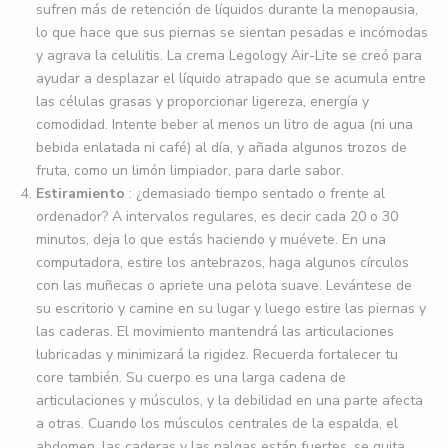
sufren más de retención de líquidos durante la menopausia,
lo que hace que sus piernas se sientan pesadas e incómodas
y agrava la celulitis. La crema Legology Air-Lite se creó para
ayudar a desplazar el líquido atrapado que se acumula entre
las células grasas y proporcionar ligereza, energía y
comodidad. Intente beber al menos un litro de agua (ni una
bebida enlatada ni café) al día, y añada algunos trozos de
fruta, como un limón limpiador, para darle sabor.
Estiramiento
: ¿demasiado tiempo sentado o frente al
ordenador? A intervalos regulares, es decir cada 20 o 30
minutos, deja lo que estás haciendo y muévete. En una
computadora, estire los antebrazos, haga algunos círculos
con las muñecas o apriete una pelota suave. Levántese de
su escritorio y camine en su lugar y luego estire las piernas y
las caderas. El movimiento mantendrá las articulaciones
lubricadas y minimizará la rigidez. Recuerda fortalecer tu
core también. Su cuerpo es una larga cadena de
articulaciones y músculos, y la debilidad en una parte afecta
a otras. Cuando los músculos centrales de la espalda, el
abdomen, las caderas y las nalgas están fuertes, se quita