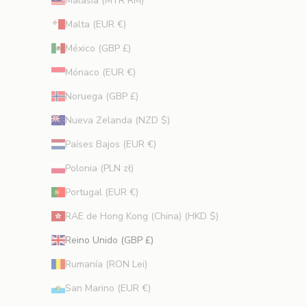
Malasia (MYR RM)
Malta (EUR €)
México (GBP £)
Mónaco (EUR €)
Noruega (GBP £)
Nueva Zelanda (NZD $)
Países Bajos (EUR €)
Polonia (PLN zł)
Portugal (EUR €)
RAE de Hong Kong (China) (HKD $)
Reino Unido (GBP £)
Rumanía (RON Lei)
San Marino (EUR €)