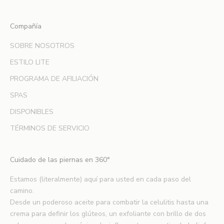
a
e
Compañía
n
SOBRE NOSOTROS
e
n
ESTILO LITE
t
PROGRAMA DE AFILIACIÓN
e
r
SPAS
a
DISPONIBLES
r
t
TÉRMINOS DE SERVICIO
e
d
Cuidado de las piernas en 360°
e
n
Estamos (literalmente) aquí para usted en cada paso del
u
camino.
e
Desde un poderoso aceite para combatir la celulitis hasta una
v
crema para definir los glúteos, un exfoliante con brillo de dos
o