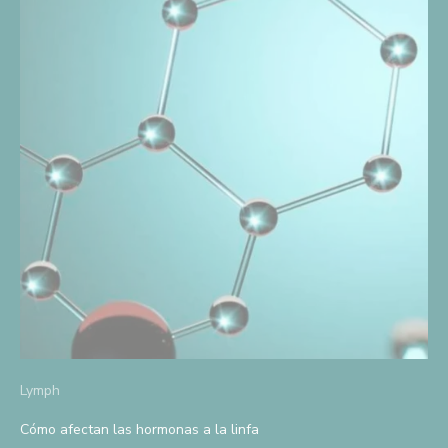
e
d
e
s
c
u
e
n
t
o
D
i
Lymph
s
Cómo afectan las hormonas a la linfa
f