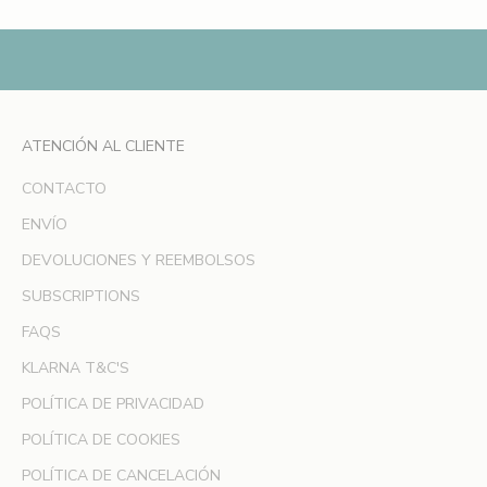
m
e
r
p
e
d
ATENCIÓN AL CLIENTE
i
d
CONTACTO
o
ENVÍO
y
DEVOLUCIONES Y REEMBOLSOS
s
é
SUBSCRIPTIONS
l
FAQS
a
p
KLARNA T&C'S
r
POLÍTICA DE PRIVACIDAD
i
m
POLÍTICA DE COOKIES
e
POLÍTICA DE CANCELACIÓN
r