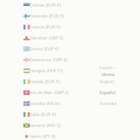
s
Estonia (EUR €)
d
Finlandia (EUR €)
e
b
Francia (EUR €)
e
Gibraltar (GBP £)
l
l
Grecia (EUR €)
e
Guernesey (GBP £)
z
Español
a
Hungría (HUF Ft)
Idioma
d
Irlanda (EUR €)
English
e
e
Isla de Man (GBP £)
Español
x
Islandia (ISK kr)
Svenska
p
e
Italia (EUR €)
r
Jamaica (JMD $)
t
o
Japón (JPY ¥)