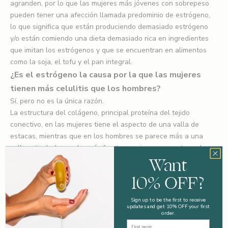
agranden, por lo que las mujeres más jóvenes con sobrepeso
pueden tener una afección llamada predominio de estrógeno,
lo que significa que están produciendo demasiado estrógeno
y/o están comiendo una dieta demasiado rica en ingredientes
que imitan los estrógenos y que se encuentran en alimentos
como la soja, el tofu y el pan integral.
¿Es el estrógeno la causa por la que las mujeres
tienen más celulitis que los hombres?
Sí, pero no es la única razón.
La estructura del colágeno, principal proteína del tejido
conectivo, en las mujeres tiene el aspecto de una valla de
estacas, mientras que en los hombres se parece más a una
valla reticulada, mucho más fuerte y mejor para mantener la
Want
grasa uniformemente en su lugar.
Otra razón por la que las mujeres sufren celulitis tiene que ver
10% OFF?
con los receptores adrenérgicos. Cuando se estimulan, los
receptores alfa hacen que las células grasas produzcan grasa
Sign up to be the first to receive
(además de provocar la constricción de los vasos sanguíneos y
updates and get 10% OFF your first
order.
la liberación de azúcar en el torrente sanguíneo); cuando se
First Name