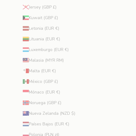
s
Jersey (GBP £)
.
Kuwait (GBP £)
trónico
Letonia (EUR €)
RIBIR
Lituania (EUR €)
Luxemburgo (EUR €)
Malasia (MYR RM)
Malta (EUR €)
México (GBP £)
Mónaco (EUR €)
Noruega (GBP £)
Nueva Zelanda (NZD $)
Países Bajos (EUR €)
Polonia (PLN zł)