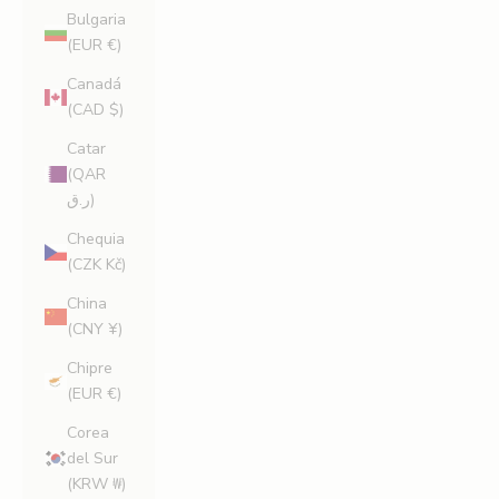
Bulgaria
(EUR €)
Canadá
(CAD $)
Catar
(QAR
ر.ق)
Chequia
(CZK Kč)
China
(CNY ¥)
Chipre
(EUR €)
Corea
del Sur
(KRW ₩)