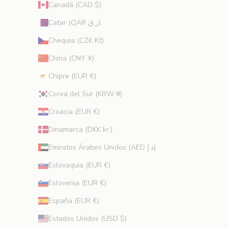
a
Canadá (CAD $)
s
Catar (QAR ر.ق)
e
x
Chequia (CZK Kč)
c
China (CNY ¥)
l
u
Chipre (EUR €)
s
Corea del Sur (KRW ₩)
i
v
Croacia (EUR €)
a
s
Dinamarca (DKK kr.)
y
Emiratos Árabes Unidos (AED د.إ)
c
o
Eslovaquia (EUR €)
n
Eslovenia (EUR €)
s
e
España (EUR €)
j
Estados Unidos (USD $)
o