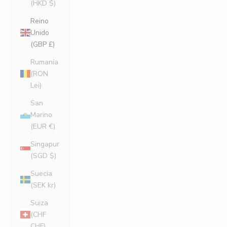
(HKD $)
Reino
Unido
(GBP £)
Rumanía
(RON
Lei)
San
Marino
(EUR €)
Singapur
(SGD $)
Suecia
(SEK kr)
Suiza
(CHF
CHF)