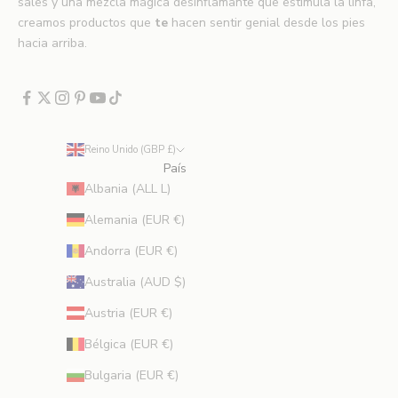
sales y una mezcla mágica desinflamante que estimula la linfa,
s
creamos productos que
te
hacen sentir genial desde los pies
l
hacia arriba.
a
n
z
a
m
Reino Unido (GBP £)
i
País
e
Albania (ALL L)
n
t
Alemania (EUR €)
o
Andorra (EUR €)
s
,
Australia (AUD $)
o
Austria (EUR €)
f
e
Bélgica (EUR €)
r
Bulgaria (EUR €)
t