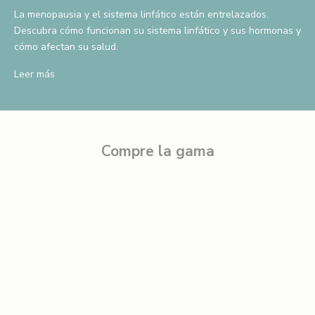
r
La menopausia y el sistema linfático están entrelazados.
u
Descubra cómo funcionan su sistema linfático y sus hormonas y
t
cómo afectan su salud.
a
d
Leer más
e
u
n
d
Compre la gama
e
s
c
u
e
n
t
o
e
x
c