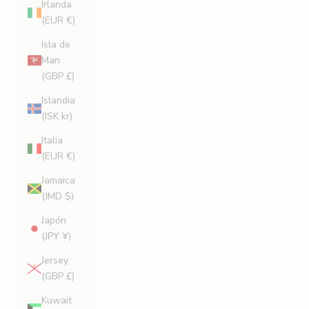
Irlanda
(EUR €)
Isla de
Man
(GBP £)
Islandia
(ISK kr)
Italia
(EUR €)
Jamaica
(JMD $)
Japón
(JPY ¥)
Jersey
(GBP £)
Kuwait