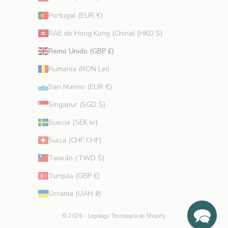
Portugal (EUR €)
RAE de Hong Kong (China) (HKD $)
Reino Unido (GBP £)
Rumanía (RON Lei)
San Marino (EUR €)
Singapur (SGD $)
Suecia (SEK kr)
Suiza (CHF CHF)
Taiwán (TWD $)
Turquía (GBP £)
Ucrania (UAH ₴)
© 2026 - Legology
Tecnología de Shopify