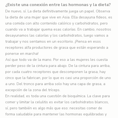
R
¿Existe una conexión entre las hormonas y la dieta?
e
De nuevo, sí. La dieta definitivamente juega un papel. Observa
la dieta de una mujer que vive en Asia. Ella desayuna fideos, es
g
una comida con alto contenido calórico y carbohidratos, pero
í
cuando va a trabajar quema esas calorías. En cambio, nosotros
desayunamos las calorías y los carbohidratos, luego vamos a
s
trabajar y nos sentamos en un escritorio. ¡Piensa en esos
t
receptores alfa productores de grasa que están esperando a
ponerse en marcha!
r
Así que todo va de la mano. Por eso a las mujeres les cuesta
a
perder peso de la cintura para abajo. De la cintura para arriba,
por cada cuatro receptores que descomponen la grasa, hay
t
cinco que la fabrican, por lo que es casi una proporción de uno
e
a uno. Del tronco para arriba solo hay una capa de grasa, a
excepción de la zona del tríceps.
p
En realidad, es toda una cuestión de bioquímica. La clave para
a
comer y limitar la celulitis es evitar los carbohidratos blancos,
sí, pero también es algo más que eso: necesitas comer de
r
forma saludable para mantener las hormonas equilibradas y