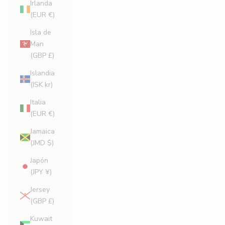
Irlanda
(EUR €)
Isla de
Man
(GBP £)
Islandia
(ISK kr)
Italia
(EUR €)
Jamaica
(JMD $)
Japón
(JPY ¥)
Jersey
(GBP £)
Kuwait