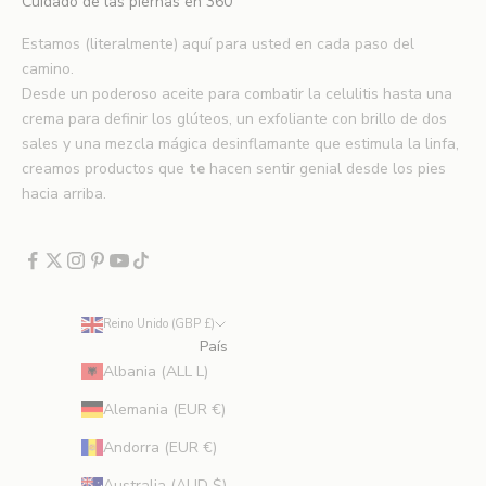
Cuidado de las piernas en 360°
e
n
Estamos (literalmente) aquí para usted en cada paso del
u
camino.
e
Desde un poderoso aceite para combatir la celulitis hasta una
v
crema para definir los glúteos, un exfoliante con brillo de dos
o
sales y una mezcla mágica desinflamante que estimula la linfa,
s
creamos productos que
te
hacen sentir genial desde los pies
l
hacia arriba.
a
n
z
a
m
Reino Unido (GBP £)
i
País
e
Albania (ALL L)
n
t
Alemania (EUR €)
o
Andorra (EUR €)
s
,
Australia (AUD $)