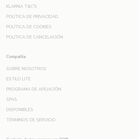
p
KLARNA T&C'S
r
POLÍTICA DE PRIVACIDAD
i
m
POLÍTICA DE COOKIES
e
POLÍTICA DE CANCELACIÓN
r
a
e
Compañía
n
SOBRE NOSOTROS
e
n
ESTILO LITE
t
PROGRAMA DE AFILIACIÓN
e
r
SPAS
a
DISPONIBLES
r
t
TÉRMINOS DE SERVICIO
e
d