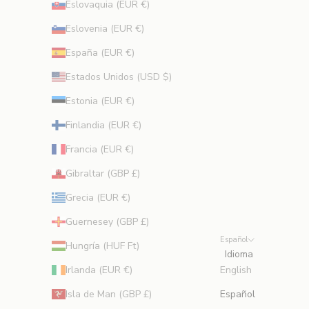
o
Eslovaquia (EUR €)
n
Eslovenia (EUR €)
s
e
España (EUR €)
j
Estados Unidos (USD $)
o
s
Estonia (EUR €)
d
Finlandia (EUR €)
e
b
Francia (EUR €)
e
Gibraltar (GBP £)
l
l
Grecia (EUR €)
e
Guernesey (GBP £)
z
Español
a
Hungría (HUF Ft)
Idioma
d
Irlanda (EUR €)
English
e
e
Isla de Man (GBP £)
Español
x