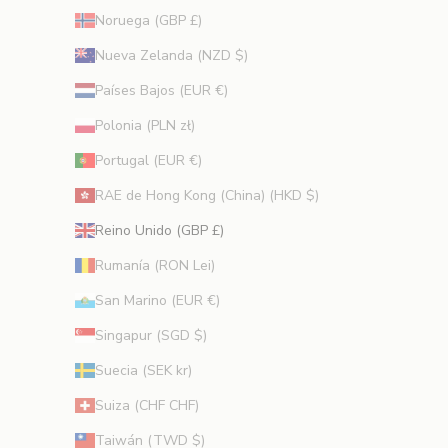
Noruega (GBP £)
Nueva Zelanda (NZD $)
Países Bajos (EUR €)
Polonia (PLN zł)
Portugal (EUR €)
RAE de Hong Kong (China) (HKD $)
Reino Unido (GBP £)
Rumanía (RON Lei)
San Marino (EUR €)
Singapur (SGD $)
Suecia (SEK kr)
Suiza (CHF CHF)
Taiwán (TWD $)