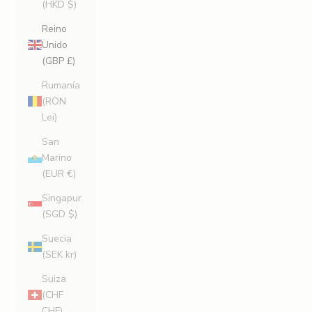
(HKD $)
Reino
Unido
(GBP £)
Rumanía
(RON
Lei)
San
Marino
(EUR €)
Singapur
(SGD $)
Suecia
(SEK kr)
Suiza
(CHF
CHF)