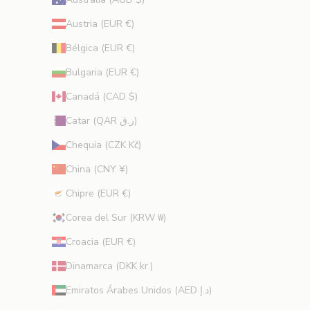
o
Austria (EUR €)
f
e
Bélgica (EUR €)
r
Bulgaria (EUR €)
t
a
Canadá (CAD $)
s
Catar (QAR ر.ق)
e
x
Chequia (CZK Kč)
c
China (CNY ¥)
l
u
Chipre (EUR €)
s
Corea del Sur (KRW ₩)
i
v
Croacia (EUR €)
a
s
Dinamarca (DKK kr.)
y
Emiratos Árabes Unidos (AED د.إ)
c