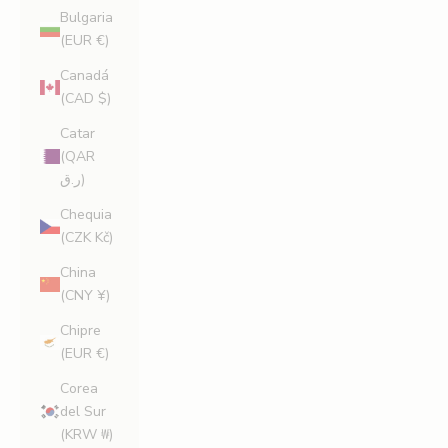
Bulgaria
(EUR €)
Canadá
(CAD $)
Catar
(QAR
ر.ق)
Chequia
(CZK Kč)
China
(CNY ¥)
Chipre
(EUR €)
Corea
del Sur
(KRW ₩)