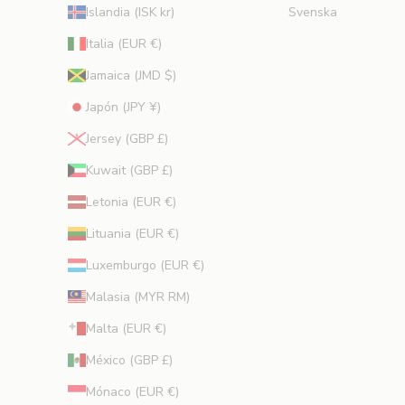
Islandia (ISK kr)
Svenska
p
e
Italia (EUR €)
r
Jamaica (JMD $)
t
o
Japón (JPY ¥)
s
Jersey (GBP £)
.
Kuwait (GBP £)
trónico
Letonia (EUR €)
RIBIR
Lituania (EUR €)
Luxemburgo (EUR €)
Malasia (MYR RM)
Malta (EUR €)
México (GBP £)
Mónaco (EUR €)