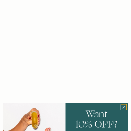
Cellulite
Presentamos las Lites festivas
Want
¿Estás preparando tus piernas para salir por la noche o te
apetece pasar una noche relajante en casa? Nuestros kits
10% OFF?
navideños de edición limitada son justo lo que necesitas en