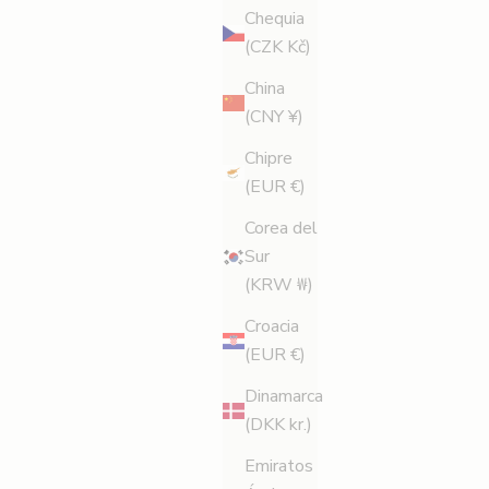
Chequia
(CZK Kč)
China
(CNY ¥)
Chipre
(EUR €)
Corea del
Sur
(KRW ₩)
Croacia
(EUR €)
Dinamarca
(DKK kr.)
Emiratos