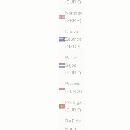
(EUR €)
Noruega
(GBP £)
Nueva
Zelanda
(NZD $)
Países
Bajos
(EUR €)
Polonia
(PLN zł)
Portugal
(EUR €)
RAE de
Hong