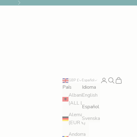
Siguiente
Iniciar sesión
Buscar
Cesta
GBP £
Español
País
Idioma
Albania
English
(ALL L)
Español
Alemania
Svenska
(EUR €)
Andorra