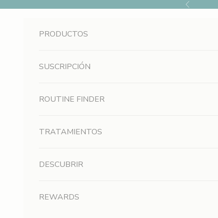
Ir al contenido
Anterior
r
u
PRODUCTOS
n
1
SUSCRIPCIÓN
0
ROUTINE FINDER
%
d
TRATAMIENTOS
e
d
DESCUBRIR
e
REWARDS
s