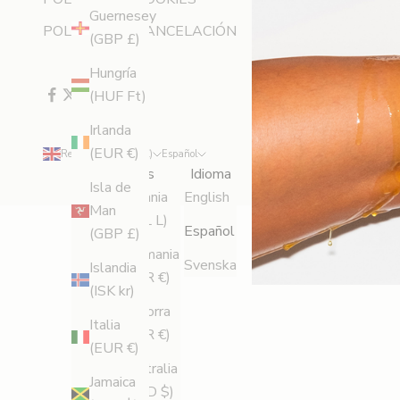
m
Guernesey
e
POLÍTICA DE CANCELACIÓN
(GBP £)
r
a
Hungría
e
(HUF Ft)
n
Irlanda
e
(EUR €)
Reino Unido (GBP £)
Español
n
País
Idioma
t
Isla de
Albania
English
e
Man
(ALL L)
Español
r
(GBP £)
Alemania
a
Svenska
Islandia
(EUR €)
r
(ISK kr)
t
Andorra
Italia
e
(EUR €)
(EUR €)
d
Australia
e
Jamaica
(AUD $)
n