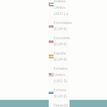
Árabes
Unidos
(AED د.إ)
Eslovaquia
(EUR €)
Eslovenia
(EUR €)
España
(EUR €)
Estados
Unidos
(USD $)
Estonia
(EUR €)
Finlandia