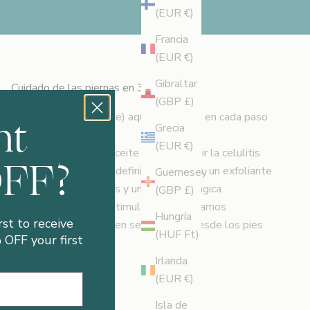
(EUR €)
Francia
(EUR €)
Gibraltar
Cuidado de las piernas en 360°
(GBP £)
nt
Estamos (literalmente) aquí para usted en cada paso
Grecia
del camino.
(EUR €)
Desde un poderoso aceite para combatir la celulitis
OFF?
hasta una crema para definir los glúteos, un exfoliante
Guernesey
con brillo de dos sales y una mezcla mágica
(GBP £)
desinflamante que estimula la linfa, creamos
Hungría
rst to receive
productos que
te
hacen sentir genial desde los pies
(HUF Ft)
OFF your first
hacia arriba.
Irlanda
(EUR €)
Isla de