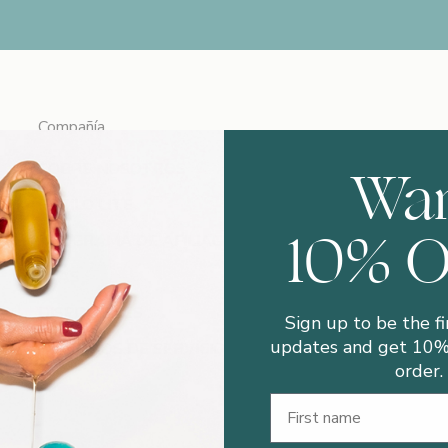
Compañía
Wa
SOBRE NOSOTROS
ESTILO LITE
10% 
PROGRAMA DE AFILIACIÓN
SPAS
DISPONIBLES
Sign up to be the fi
updates and get 10% 
TÉRMINOS DE SERVICIO
order.
First Name