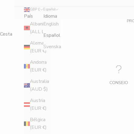
c
GBP £
Español
u
País
Idioma
PR
e
Albania
English
(ALL L)
Cesta
n
Español
Alemania
Svenska
t
(EUR €)
o
Andorra
D
(EUR €)
i
Australia
CONSEJO
s
(AUD $)
f
Austria
r
(EUR €)
u
t
Bélgica
a
(EUR €)
d