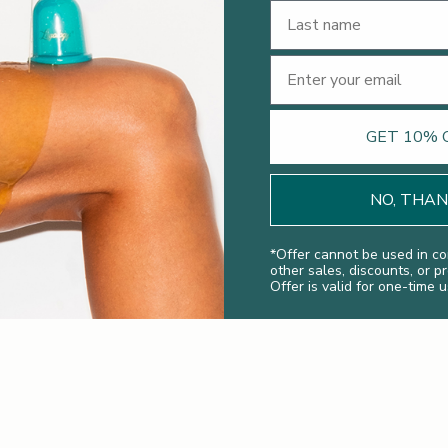
Last Name
Email
GET 10% 
NO, THA
*
Offer cannot be used in co
other sales, discounts, or p
Offer is valid for one-time u