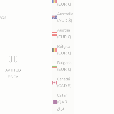
(EUR €)
Australia
RDS
(AUD $)
Austria
(EUR €)
Bélgica
(EUR €)
Bulgaria
(EUR €)
APTITUD
FÍSICA
Canadá
(CAD $)
Catar
(QAR
ر.ق)