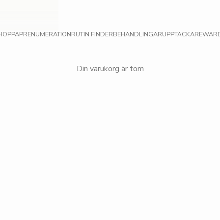
HOPPA
PRENUMERATION
RUTIN FINDER
BEHANDLINGAR
UPPTÄCKA
REWAR
Din varukorg är tom