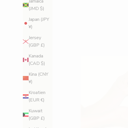
Jamaica
(JMD $)
Japan (JPY
¥)
Jersey
(GBP £)
Kanada
(CAD $)
Kina (CNY
¥)
Kroatien
(EUR €)
Kuwait
(GBP £)