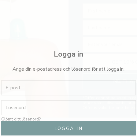
Last Name
Email
GET 10% 
Logga in
NO, THA
Ange din e-postadress och lösenord för att logga in:
*
Offer cannot be used in co
other sales, discounts, or p
Offer is valid for one-time u
Glömt ditt lösenord?
LOGGA IN