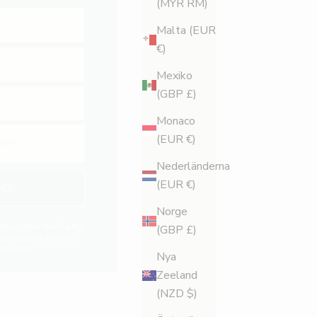
(MYR RM)
Malta (EUR
€)
Mexiko
(GBP £)
OFF
Monaco
(EUR €)
NKS
Nederländerna
njunction with any
(EUR €)
romotional offers.
se only.
Norge
(GBP £)
Nya
Zeeland
(NZD $)