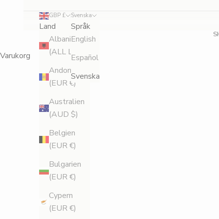
GBP £
Svenska
Land
Språk
S
Albanien
English
(ALL L)
Varukorg
Español
Andorra
Svenska
(EUR €)
Australien
(AUD $)
Belgien
(EUR €)
Bulgarien
(EUR €)
Cypern
(EUR €)