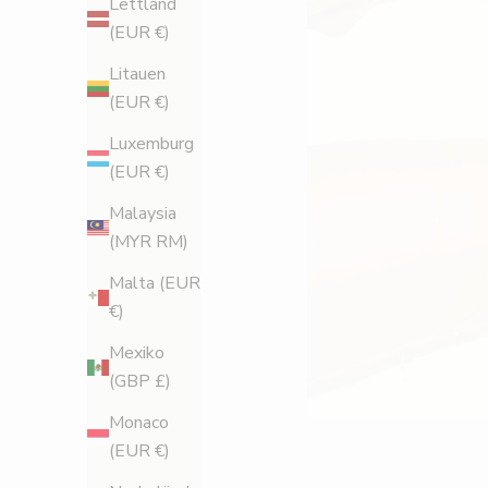
Lettland
(EUR €)
Litauen
(EUR €)
Luxemburg
(EUR €)
R
Malaysia
e
(MYR RM)
g
Malta (EUR
€)
i
Mexiko
s
(GBP £)
t
Monaco
(EUR €)
r