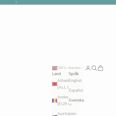
Nästa
Logga in
Sök
Kundvagn
GBP £
Svenska
Land
Språk
Albanien
English
(ALL L)
Español
Andorra
Svenska
(EUR €)
Australien