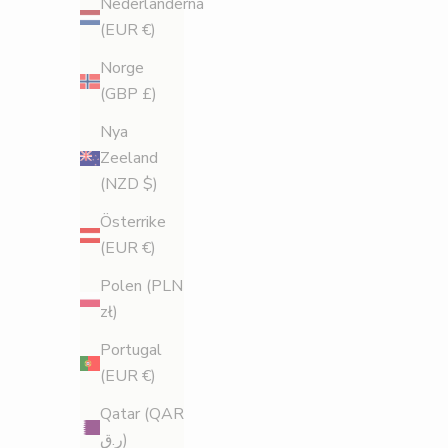
Nederländerna
e
(EUR €)
r
Norge
a
(GBP £)
d
Nya
Zeeland
i
(NZD $)
g
Österrike
f
(EUR €)
ö
Polen (PLN
zł)
r
Portugal
1
(EUR €)
5
Qatar (QAR
%
ر.ق)