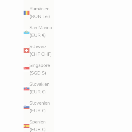
r
Rumänien
(RON Lei)
a
San Marino
b
(EUR €)
a
Schweiz
t
(CHF CHF)
t
Singapore
(SGD $)
F
å
Slovakien
1
(EUR €)
5
Slovenien
%
(EUR €)
r
Spanien
a
(EUR €)
b