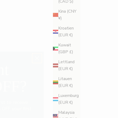
(CAD $)
Kina (CNY
¥)
Kroatien
(EUR €)
nt
Kuwait
(GBP £)
OFF?
Lettland
(EUR €)
Litauen
rst to receive
(EUR €)
OFF your first
Luxemburg
(EUR €)
Malaysia