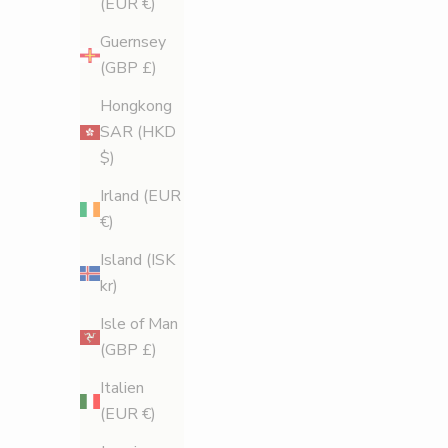
(EUR €)
Guernsey
(GBP £)
Hongkong
SAR (HKD
$)
Irland (EUR
€)
Island (ISK
kr)
Isle of Man
(GBP £)
Italien
(EUR €)