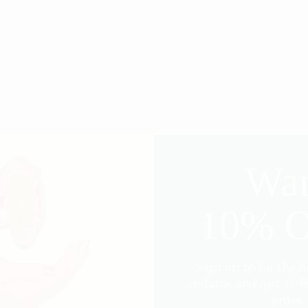
Wa
10% 
Sign up to be the fi
updates and get 10% 
order.
First Name