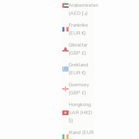
Arabemiraten
(AED د.إ)
Frankrike
(EUR €)
Gibraltar
(GBP £)
Grekland
(EUR €)
Guernsey
(GBP £)
Hongkong
SAR (HKD
$)
Irland (EUR