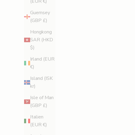
(EUR €)
å
Guernsey
d
(GBP £)
i
n
Hongkong
f
SAR (HKD
ö
$)
r
Irland (EUR
s
€)
t
a
Island (ISK
b
kr)
e
Isle of Man
s
(GBP £)
t
Italien
ä
(EUR €)
l
Detox Duo
S
l