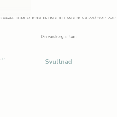
HOPPA
PRENUMERATION
RUTIN FINDER
BEHANDLINGAR
UPPTÄCKA
REWAR
Din varukorg är tom
NAD
Svullnad