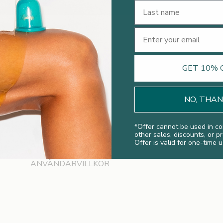
Last Name
Email
Företag
GET 10% 
OM OSS
BLOGG
NO, THA
AFFILIATE PROGRAM
*
Offer cannot be used in co
SPAS
other sales, discounts, or p
Offer is valid for one-time u
ÅTERFÖRSÄLJARE
ANVÄNDARVILLKOR