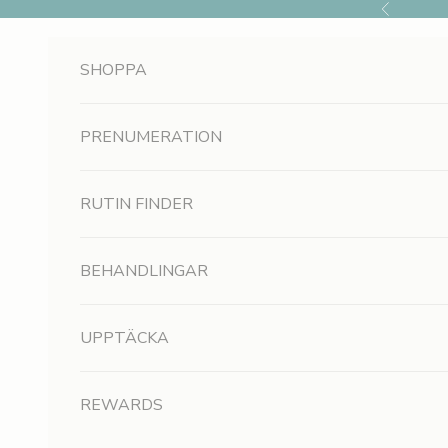
Hoppa till innehållet
Föregående
SHOPPA
R
e
PRENUMERATION
g
i
RUTIN FINDER
s
BEHANDLINGAR
t
r
UPPTÄCKA
e
r
REWARDS
a