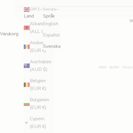
d
GBP £
Svenska
Land
Språk
i
S
Albanien
English
g
(ALL L)
Varukorg
Español
f
Andorra
Svenska
(EUR €)
ö
Australien
r
HEM
BUTIK
SVULL
(AUD $)
1
Belgien
(EUR €)
5
Bulgarien
%
(EUR €)
r
Cypern
a
(EUR €)