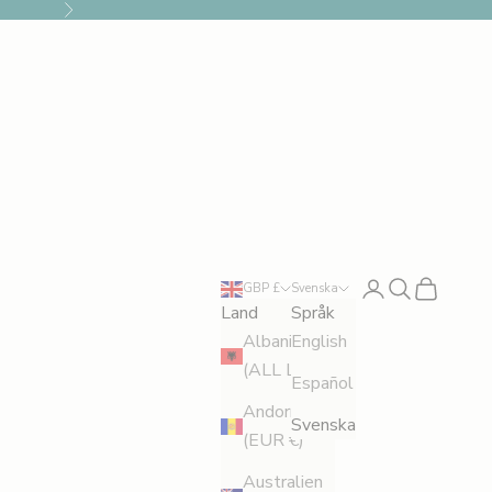
Nästa
Logga in
Sök
Kundvagn
GBP £
Svenska
Land
Språk
Albanien
English
(ALL L)
Español
Andorra
Svenska
(EUR €)
Australien