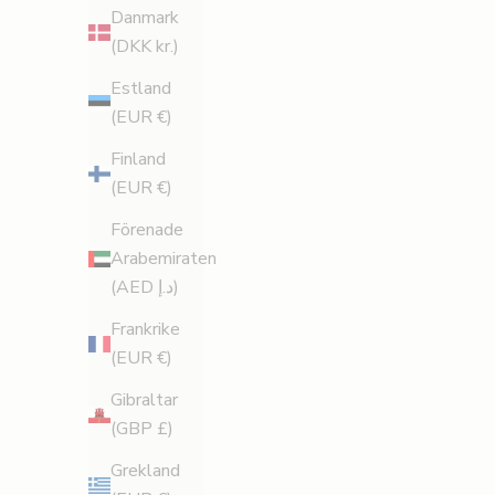
b
Danmark
(DKK kr.)
a
Estland
t
(EUR €)
t
Finland
F
(EUR €)
å
Förenade
1
Arabemiraten
5
AIR-LITE - Kräm för celluliter
Lymph-
(AED د.إ)
%
och svullna ben
r
Frankrike
REA-pris
£70.00
a
(EUR €)
(135)
b
Gibraltar
a
(GBP £)
t
VÄLJ ALTERNATIV
t
Grekland
p