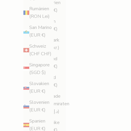
e
Bulgarien
x
Rumänien
(EUR €)
k
(RON Lei)
Cypern
l
San Marino
(EUR €)
u
(EUR €)
s
Danmark
i
Schweiz
(DKK kr.)
v
(CHF CHF)
Estland
a
Singapore
(EUR €)
e
(SGD $)
r
Finland
Slovakien
b
(EUR €)
(EUR €)
j
Förenade
u
Slovenien
Arabemiraten
d
(EUR €)
(AED د.إ)
a
Spanien
n
Frankrike
(EUR €)
d
(EUR €)