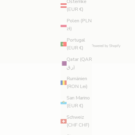
Österrike
(EUR €)
Polen (PLN
zł)
Portugal
© 2026 - Legology
Powered by Shopify
(EUR €)
Qatar (QAR
ر.ق)
Rumänien
(RON Lei)
San Marino
(EUR €)
Schweiz
(CHF CHF)