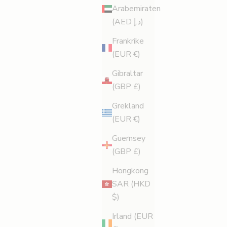
Arabemiraten
(AED د.إ)
Frankrike
(EUR €)
Gibraltar
(GBP £)
Grekland
(EUR €)
Essentials Set
Guernsey
REA-pris
Pris
£132.00
£177.00
(GBP £)
(3)
Hongkong
SAR (HKD
$)
ADD TO BAG
I VARUKORGEN
LÄGG I VARUKORG
Irland (EUR