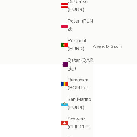
Österrike
(EUR €)
Polen (PLN
zł)
Portugal
© 2026 - Legology
Powered by Shopify
(EUR €)
Qatar (QAR
ر.ق)
Rumänien
(RON Lei)
San Marino
(EUR €)
Schweiz
(CHF CHF)