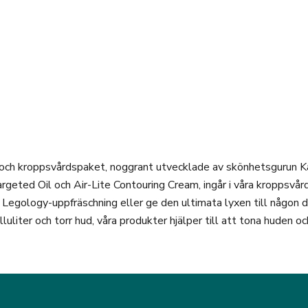
(0)
(0)
ADD TO BAG
ADD TO BAG
LÄGG I VARUKORGEN
LÄGG 
- och kroppsvårdspaket, noggrant utvecklade av skönhetsgurun K
argeted Oil och Air-Lite Contouring Cream, ingår i våra kroppsvård
n Legology-uppfräschning eller ge den ultimata lyxen till någon du
uliter och torr hud, våra produkter hjälper till att tona huden oc