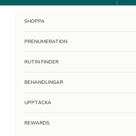
Hoppa till innehållet
Föregående
SHOPPA
R
e
PRENUMERATION
g
i
RUTIN FINDER
s
BEHANDLINGAR
t
r
UPPTÄCKA
e
r
REWARDS
a