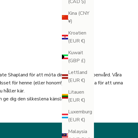
(CAD $)
Kina (CNY
¥)
I VARUKORGEN
Kroatien
(EUR €)
Kuwait
(GBP £)
Lettland
ate Shapland för att möta dina behov inom benvård. Våra
(EUR €)
sset för henne (eller honom!) och är perfekta för att unna
 håller kär.
Litauen
h ge dig den silkeslena känsla du förtjänar.
(EUR €)
Luxemburg
(EUR €)
Malaysia