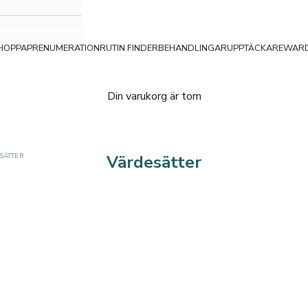
HOPPA
PRENUMERATION
RUTIN FINDER
BEHANDLINGAR
UPPTÄCKA
REWAR
Din varukorg är tom
SÄTTER
Värdesätter