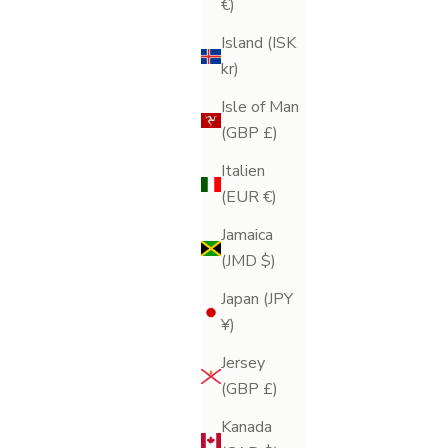
€)
Island (ISK
kr)
Isle of Man
(GBP £)
Italien
(EUR €)
Jamaica
(JMD $)
Japan (JPY
¥)
Jersey
(GBP £)
uo
0
Kanada