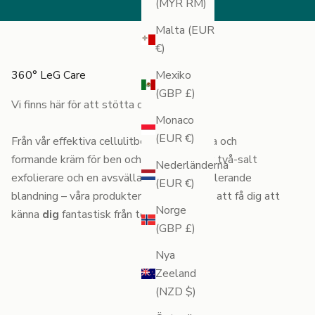
(MYR RM)
Malta (EUR
€)
360° LeG Care
Mexiko
(GBP £)
Vi finns här för att stötta dig hela vägen.
Monaco
(EUR €)
Från vår effektiva cellulitbekämpande olja och
formande kräm för ben och rumpan till vår två-salt
Nederländerna
exfolierare och en avsvällande, lymfstimulerande
(EUR €)
blandning – våra produkter är skapade för att få dig att
Norge
känna
dig
fantastisk från topp till tå.
(GBP £)
Nya
Zeeland
(NZD $)