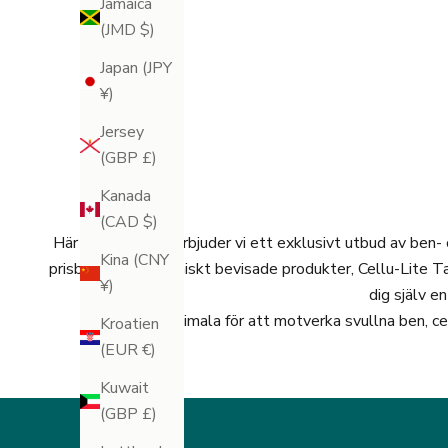
Jamaica
(1)
n
(JMD $)
i
Japan (JPY
n
ADD TO BAG
LÄGG I VARUKORGEN
¥)
g
o
Jersey
c
(GBP £)
h
Kanada
b
(CAD $)
l
Här på Legology erbjuder vi ett exklusivt utbud av ben
i
Kina (CNY
prisbelönta och kliniskt bevisade produkter, Cellu-Lite T
f
¥)
dig själv e
ö
Optimala för att motverka svullna ben, cell
Kroatien
r
(EUR €)
s
t
Kuwait
m
(GBP £)
e