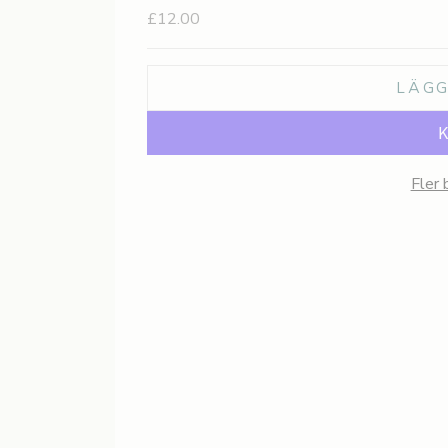
REA-pris
£12.00
LÄGG
Fler 