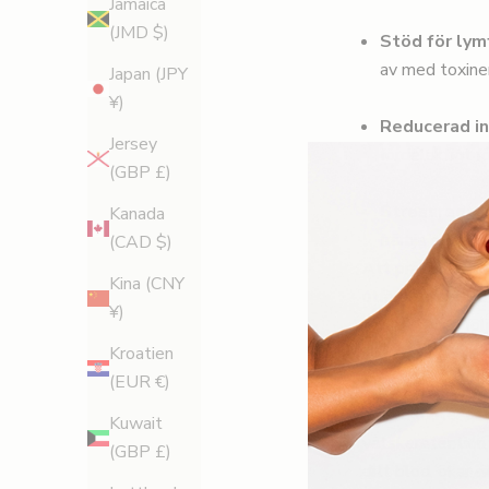
Jamaica
(JMD $)
Stöd för ly
av med toxine
Japan (JPY
¥)
Reducerad i
Jersey
fördelaktigt f
(GBP £)
Stressreduce
Kanada
främja en käns
(CAD $)
Att praktisera k
Kina (CNY
utförs säkert oc
¥)
terapeut och följ
Hur förbättr
Kroatien
(EUR €)
Enligt traditione
och celluliter är
Kuwait
vätskeretention 
(GBP £)
ditt blod, ökar 