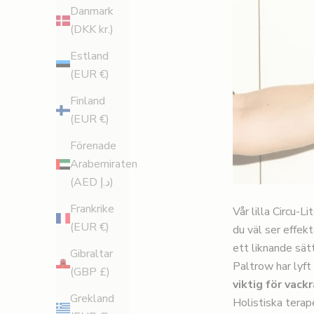
Danmark
(DKK kr.)
Estland
(EUR €)
Finland
(EUR €)
Förenade
Arabemiraten
(AED د.إ)
Frankrike
Vår lilla
Circu-L
(EUR €)
du väl ser effekt
ett liknande sä
Gibraltar
Paltrow har lyft 
(GBP £)
viktig för vack
Grekland
Holistiska terap