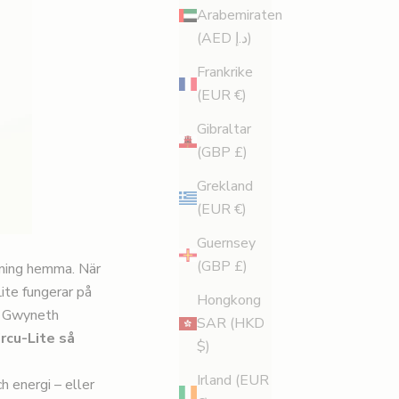
Arabemiraten
(AED د.إ)
Frankrike
(EUR €)
Gibraltar
(GBP £)
Grekland
(EUR €)
Guernsey
(GBP £)
pning hemma. När
Lite fungerar på
Hongkong
om Gwyneth
SAR (HKD
ircu-Lite så
$)
Irland (EUR
h energi – eller