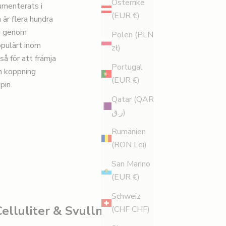
Österrike
umenterats i
(EUR €)
 är flera hundra
ng genom
Polen (PLN
opulärt inom
zł)
å för att främja
Portugal
m koppning
(EUR €)
pin.
Qatar (QAR
ر.ق)
Rumänien
(RON Lei)
San Marino
(EUR €)
Schweiz
Celluliter & Svullnad
(CHF CHF)