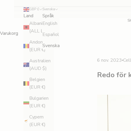
GBP £
Svenska
Land
Språk
S
Albanien
English
(ALL L)
Varukorg
Español
Andorra
Svenska
(EUR €)
6 nov. 2023
Cell
Australien
(AUD $)
Redo för
Belgien
(EUR €)
Bulgarien
(EUR €)
Cypern
(EUR €)