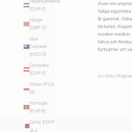
Nederländerna
Även om ursprung
(EUR €)
tidiga egyptiska
år gammal. Olika 
Norge
historien. Koppn
(GBP £)
modern medicin. 
R
Nya
hälsa och föreb
Zeeland
fortsätter att v
e
(NZD $)
g
Österrike
i
(EUR €)
Av Kate Shapla
Polen (PLN
s
zł)
t
Portugal
r
(EUR €)
e
Qatar (QAR
ر.ق)
r