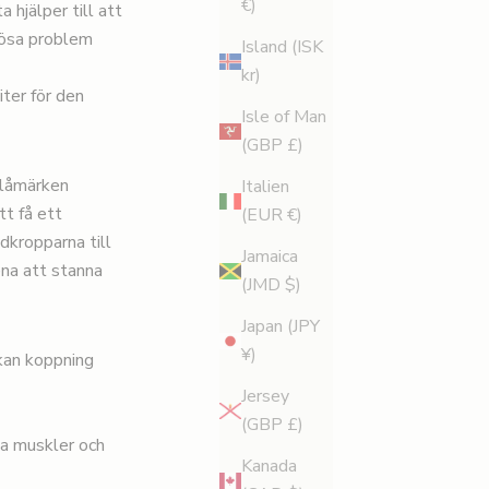
€)
 hjälper till att
lösa problem
Island (ISK
kr)
iter
för den
Isle of Man
(GBP £)
blåmärken
Italien
tt få ett
(EUR €)
odkropparna till
Jamaica
na att stanna
(JMD $)
Japan (JPY
¥)
kan koppning
Jersey
(GBP £)
da muskler och
Kanada