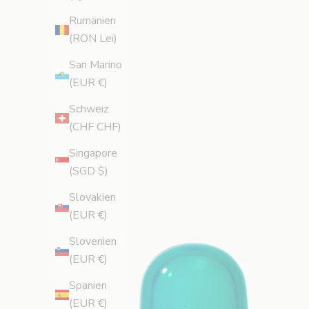
Rumänien
a
(RON Lei)
d
San Marino
i
(EUR €)
g
Schweiz
(CHF CHF)
f
Singapore
ö
(SGD $)
r
Slovakien
1
(EUR €)
5
Slovenien
(EUR €)
%
Spanien
r
(EUR €)