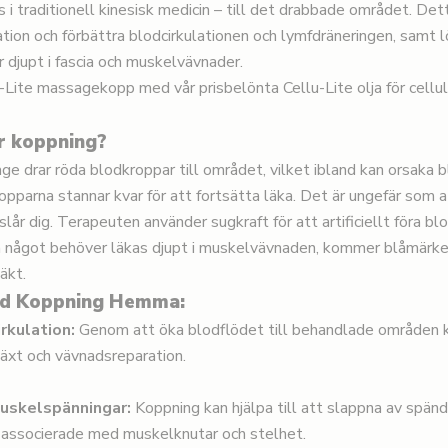
i traditionell kinesisk medicin – till det drabbade området. Detta
tion och förbättra blodcirkulationen och lymfdräneringen, samt 
r djupt i fascia och muskelvävnader.
u-Lite massagekopp med vår prisbelönta
Cellu-Lite olja för cellul
r koppning?
age
drar röda blodkroppar till området, vilket ibland kan orsaka 
pparna stannar kvar för att fortsätta läka. Det är ungefär som a
lår dig. Terapeuten använder sugkraft för att artificiellt föra bl
 något behöver läkas djupt i muskelvävnaden, kommer blåmärke
läkt.
ed Koppning Hemma:
rkulation:
Genom att öka blodflödet till behandlade områden 
lväxt och vävnadsreparation.
muskelspänningar:
Koppning kan hjälpa till att slappna av spän
r associerade med muskelknutar och stelhet.