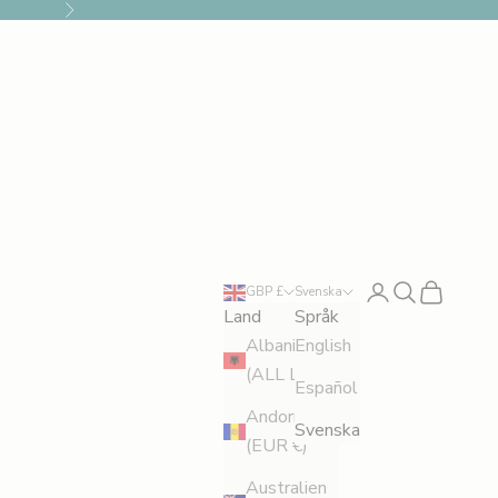
Nästa
Logga in
Sök
Kundvagn
GBP £
Svenska
Land
Språk
Albanien
English
(ALL L)
Español
Andorra
Svenska
(EUR €)
Australien