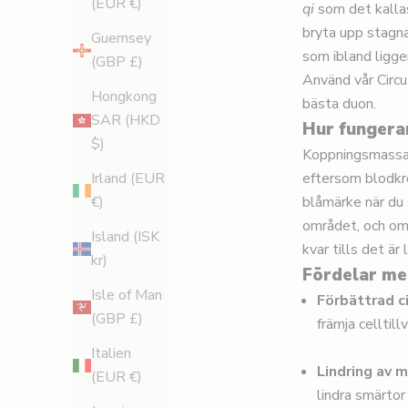
(EUR €)
qi
som det kallas 
bryta upp stagna
Guernsey
som ibland ligge
(GBP £)
Använd vår Circ
Hongkong
bästa duon.
SAR (HKD
Hur fungera
$)
Koppningsmass
eftersom blodkro
Irland (EUR
blåmärke när du s
€)
området, och om
Island (ISK
kvar tills det är 
kr)
Fördelar m
Isle of Man
Förbättrad ci
(GBP £)
främja celltil
Italien
Lindring av 
(EUR €)
lindra smärto