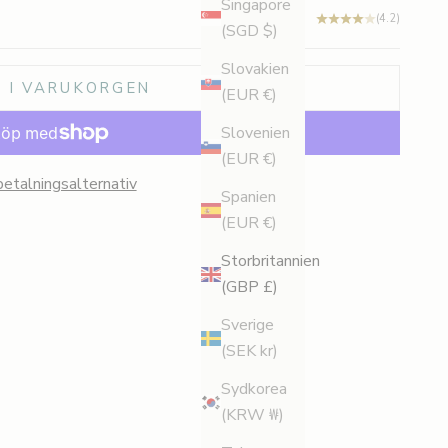
Singapore
(4.2)
(SGD $)
Slovakien
 I VARUKORGEN
(EUR €)
Slovenien
(EUR €)
betalningsalternativ
Spanien
(EUR €)
Storbritannien
(GBP £)
Sverige
(SEK kr)
Sydkorea
(KRW ₩)