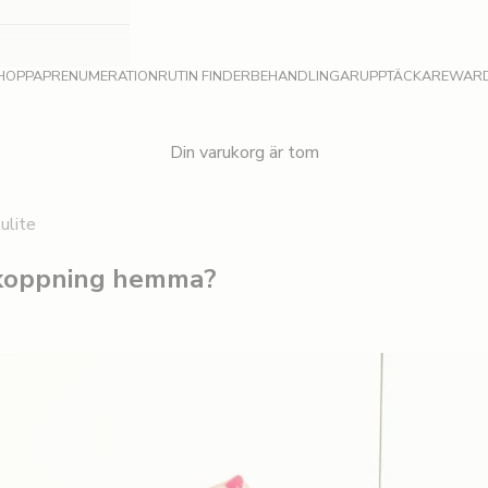
HOPPA
PRENUMERATION
RUTIN FINDER
BEHANDLINGAR
UPPTÄCKA
REWAR
Din varukorg är tom
ulite
 koppning hemma?