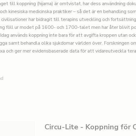
et till koppning (hijama) är omtvistat, har dess användning dok
 och kinesiska medicinska praktiker – så det är en behandling som
civilisationer har bidragit till terapins utveckling och fortsättni
ing föll ur modet på 1600- och 1700-talet men har åter blivit p
Idag används koppning inte bara för att avgifta kroppen utan ocks
ygga samt behandla olika sjukdomar världen över. Forskningen o
äxa och ger mer evidensbaserade data för att vidareutveckla tera
nd
Circu-Lite - Koppning för 