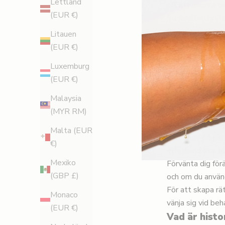
Lettland
till att minska ce
(EUR €)
Sugkraften bryte
förändra hudens
Litauen
specifika område
(EUR €)
Finns det ol
Luxemburg
Ja, du kan välja
(EUR €)
löpande koppnin
sugkraft och olj
Malaysia
Upprepa rörelse
(MYR RM)
Vid stationär ko
Malta (EUR
beroende på pers
€)
efterhand öka ti
Mexiko
Förvänta dig för
(GBP £)
och om du använ
För att skapa rä
Monaco
vänja sig vid be
(EUR €)
Vad är hist