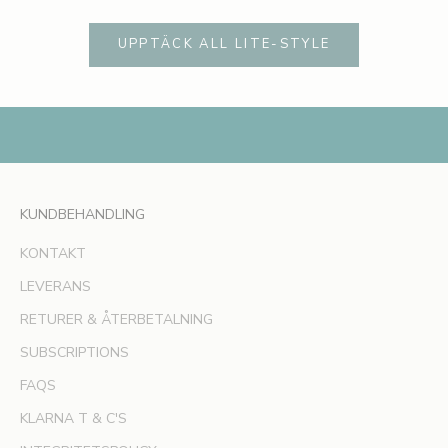
r
s
UPPTÄCK ALL LITE-STYLE
t
m
e
d
a
t
t
f
KUNDBEHANDLING
å
KONTAKT
i
n
LEVERANS
f
RETURER & ÅTERBETALNING
o
r
SUBSCRIPTIONS
m
FAQS
a
t
KLARNA T & C'S
i