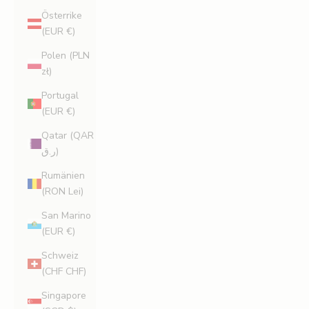
Österrike
(EUR €)
Polen (PLN
zł)
Portugal
(EUR €)
Qatar (QAR
ر.ق)
Rumänien
(RON Lei)
San Marino
(EUR €)
Schweiz
(CHF CHF)
Singapore