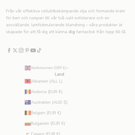
e
x
Från vår effektiva cellulitbekämpande olja och formande kräm
k
för ben och rumpan till vår två-salt exfolierare och en
l
avsvällande, lymfstimulerande blandning – våra produkter är
u
skapade för att få dig att känna
dig
fantastisk från topp till tå.
s
i
v
a
e
Storbritannien (GBP £)
r
Land
b
Albanien (ALL L)
j
u
Andorra (EUR €)
d
Australien (AUD $)
a
n
Belgien (EUR €)
d
Bulgarien (EUR €)
e
n
Cypern (EUR €)