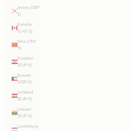
Jersey (GBP
£)
Kanada
(CAD $)
Kina (CNY
¥)
Kroatien
(EUR €)
Kuwait
(GBP £)
Lettland
(EUR €)
Litauen
(EUR €)
Luxemburg