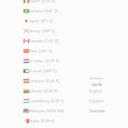
Italien (EUR €)
e
x
Jamaica (JMD $)
p
e
Japan (JPY ¥)
r
Jersey (GBP £)
t
e
Kanada (CAD $)
r
Kina (CNY ¥)
.
Kroatien (EUR €)
Kuwait (GBP £)
Svenska
MERERA
Lettland (EUR €)
Språk
Litauen (EUR €)
English
Luxemburg (EUR €)
Español
Malaysia (MYR RM)
Svenska
Malta (EUR €)