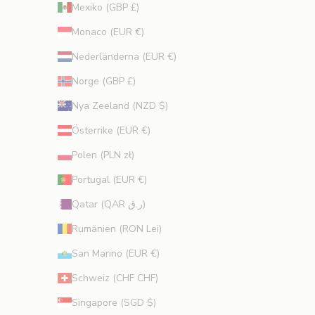
Mexiko (GBP £)
Monaco (EUR €)
Nederländerna (EUR €)
Norge (GBP £)
Nya Zeeland (NZD $)
Österrike (EUR €)
Polen (PLN zł)
Portugal (EUR €)
Qatar (QAR ر.ق)
Rumänien (RON Lei)
San Marino (EUR €)
Schweiz (CHF CHF)
Singapore (SGD $)