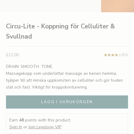
Circu-Lite - Koppning för Celluliter &
Svullnad
REA-pris
£12.00
(52)
DRAIN. SMOOTH. TONE.
Massagekopp som underlättar massage av benen hemma,
hjälper till att minska uppkomsten av celluliter och gör huden
slät och fast. Viktigt för kroppskonturering.
LÄGG I VARUKORGEN
Earn
48
points with this product.
Sign In
or
Join Legology VIP