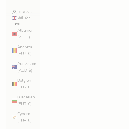
LOGGA IN
GBP £
Land
Albanien
(ALL L)
Andorra
(EUR €)
Australien
(AUD $)
Belgien
(EUR €)
Bulgarien
(EUR €)
Cypern
(EUR €)