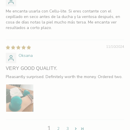
ö
Me encanta usarla con Cellu-lite. Si eres contante con el
cepillado en seco antes de la ducha y la ventosa después, en
r
cosa de días notas la piel mucho más tersa. Me encanta ver
resultados a corto plazo.
1
5
11/10/2024
%
Oksana
r
a
VERY GOOD QUALITY.
Pleasantly surprised. Definitely worth the money. Ordered two.
b
a
t
t
F
å
1
2
3