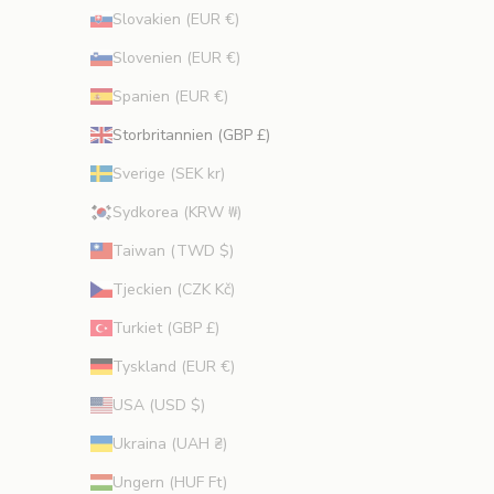
Slovakien (EUR €)
Slovenien (EUR €)
Spanien (EUR €)
Storbritannien (GBP £)
Sverige (SEK kr)
Sydkorea (KRW ₩)
Taiwan (TWD $)
Tjeckien (CZK Kč)
Turkiet (GBP £)
Tyskland (EUR €)
USA (USD $)
Ukraina (UAH ₴)
Ungern (HUF Ft)