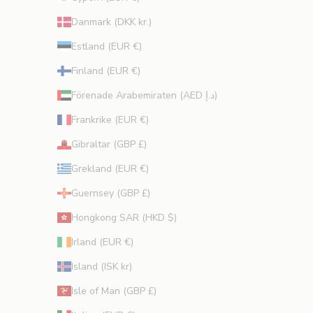
o
Danmark (DKK kr.)
c
h
Estland (EUR €)
s
Finland (EUR €)
k
ö
Förenade Arabemiraten (AED د.إ)
n
Frankrike (EUR €)
h
e
Gibraltar (GBP £)
t
Grekland (EUR €)
s
t
Guernsey (GBP £)
i
Hongkong SAR (HKD $)
p
s
Irland (EUR €)
f
Island (ISK kr)
r
å
Isle of Man (GBP £)
n