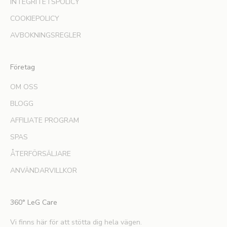
INTEGRITETSPOLICY
o
COOKIEPOLICY
n
o
AVBOKNINGSREGLER
m
n
y
Företag
a
OM OSS
l
a
BLOGG
n
AFFILIATE PROGRAM
s
e
SPAS
r
ÅTERFÖRSÄLJARE
i
n
ANVÄNDARVILLKOR
g
a
360° LeG Care
r
,
Vi finns här för att stötta dig hela vägen.