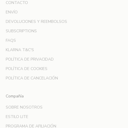
d
CONTACTO
o
ENVÍO
y
DEVOLUCIONES Y REEMBOLSOS
s
é
SUBSCRIPTIONS
l
FAQS
a
p
KLARNA T&C'S
r
POLÍTICA DE PRIVACIDAD
i
m
POLÍTICA DE COOKIES
e
POLÍTICA DE CANCELACIÓN
r
a
e
Compañía
n
SOBRE NOSOTROS
e
n
ESTILO LITE
t
PROGRAMA DE AFILIACIÓN
e