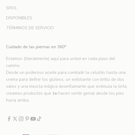
r
SPAS
a
DISPONIBLES
r
t
TÉRMINOS DE SERVICIO
e
d
Cuidado de las piernas en 360°
e
n
Estamos (literalmente) aquí para usted en cada paso del
u
camino.
e
Desde un poderoso aceite para combatir la celulitis hasta una
v
crema para definir los glúteos, un exfoliante con brillo de dos
o
sales y una mezcla mágica desinflamante que estimula la linfa,
s
creamos productos que
te
hacen sentir genial desde los pies
l
hacia arriba.
a
n
z
a
m