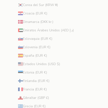
Corea del Sur (KRW ₩)
i
v
Croacia (EUR €)
a
s
Dinamarca (DKK kr.)
y
Emiratos Árabes Unidos (AED د.إ)
c
o
Eslovaquia (EUR €)
n
Eslovenia (EUR €)
s
e
España (EUR €)
j
Estados Unidos (USD $)
o
s
Estonia (EUR €)
d
Finlandia (EUR €)
e
b
Francia (EUR €)
e
Gibraltar (GBP £)
l
l
Grecia (EUR €)