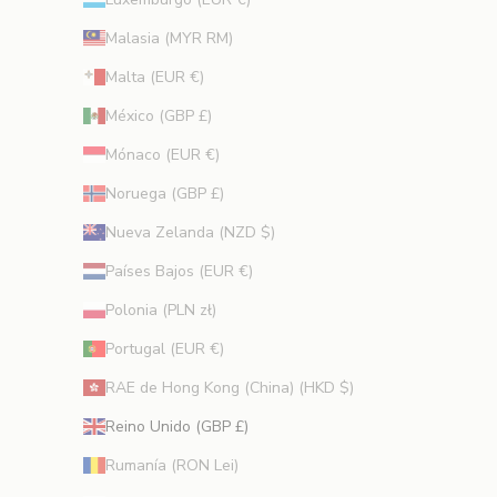
Malasia (MYR RM)
Malta (EUR €)
México (GBP £)
Mónaco (EUR €)
Noruega (GBP £)
Nueva Zelanda (NZD $)
Países Bajos (EUR €)
Polonia (PLN zł)
Portugal (EUR €)
RAE de Hong Kong (China) (HKD $)
Reino Unido (GBP £)
Rumanía (RON Lei)