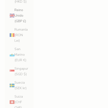
(HKD $)
Reino
Unido
(GBP £)
Rumanía
(RON
Lei)
San
Marino
(EUR €)
Singapur
(SGD $)
Suecia
(SEK kr)
Suiza
(CHF
CHF)