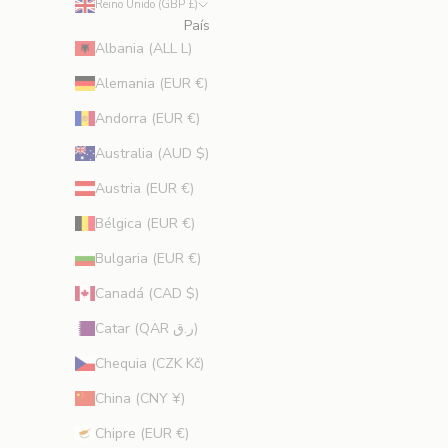
Reino Unido (GBP £)
i
País
e
Albania (ALL L)
n
t
Alemania (EUR €)
o
Andorra (EUR €)
s
,
Australia (AUD $)
o
Austria (EUR €)
f
e
Bélgica (EUR €)
r
Bulgaria (EUR €)
t
a
Canadá (CAD $)
s
Catar (QAR ر.ق)
e
x
Chequia (CZK Kč)
c
China (CNY ¥)
l
u
Chipre (EUR €)
s