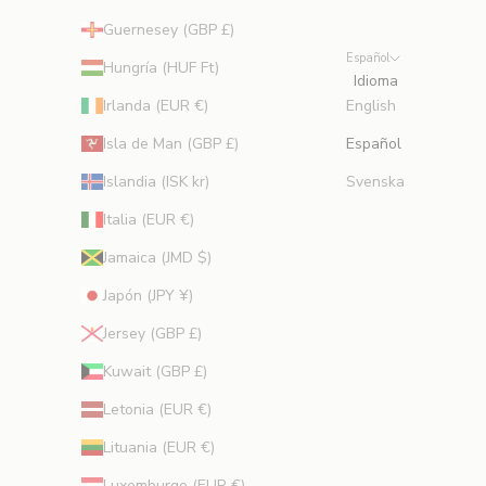
e
Guernesey (GBP £)
z
Español
a
Hungría (HUF Ft)
Idioma
d
Irlanda (EUR €)
English
e
e
Isla de Man (GBP £)
Español
x
Islandia (ISK kr)
Svenska
p
e
Italia (EUR €)
r
Jamaica (JMD $)
t
o
Japón (JPY ¥)
s
Jersey (GBP £)
.
Kuwait (GBP £)
trónico
Letonia (EUR €)
RIBIR
Lituania (EUR €)
Luxemburgo (EUR €)