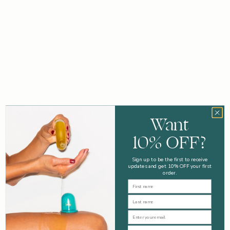
Want
10% OFF?
Sign up to be the first to receive
updates and get 10% OFF your first
order.
First Name
Last Name
Email