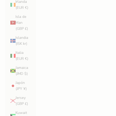
Irlanda
(EUR €)
Isla de
Man
(GBP £)
Islandia
(ISK kr)
Italia
(EUR €)
Jamaica
(JMD $)
Japón
(JPY ¥)
Jersey
(GBP £)
Kuwait