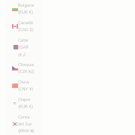
Bulgaria
(EUR €)
Canadá
(CAD $)
Catar
(QAR
ر.ق)
Chequia
(CZK Kč)
China
(CNY ¥)
Chipre
(EUR €)
Corea
del Sur
(KRW ₩)