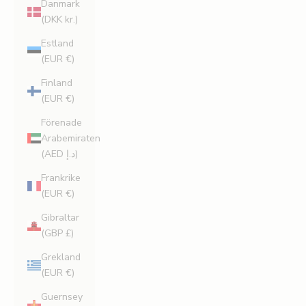
Danmark
(DKK kr.)
Estland
(EUR €)
Finland
(EUR €)
Förenade
Arabemiraten
(AED د.إ)
Frankrike
(EUR €)
Gibraltar
(GBP £)
Grekland
(EUR €)
Guernsey