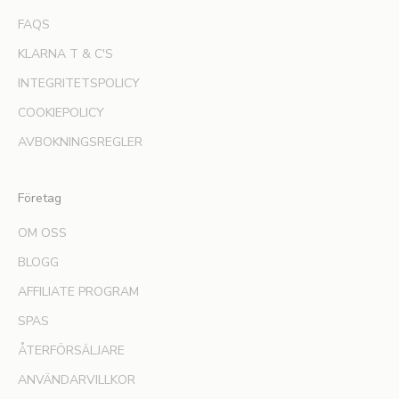
m
FAQS
a
t
KLARNA T & C'S
i
INTEGRITETSPOLICY
o
COOKIEPOLICY
n
o
AVBOKNINGSREGLER
m
n
y
Företag
a
OM OSS
l
a
BLOGG
n
AFFILIATE PROGRAM
s
e
SPAS
r
ÅTERFÖRSÄLJARE
i
n
ANVÄNDARVILLKOR