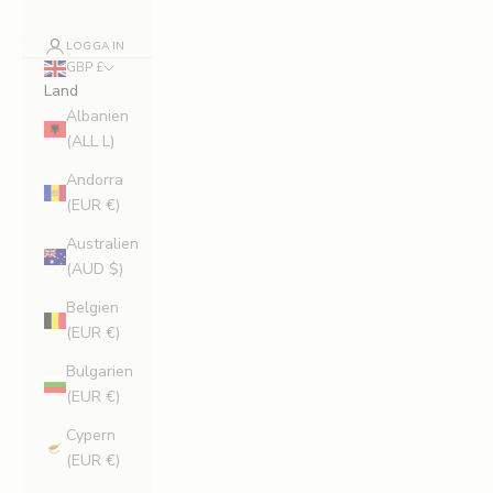
LOGGA IN
GBP £
Land
Albanien
(ALL L)
Andorra
(EUR €)
Australien
(AUD $)
Belgien
(EUR €)
Bulgarien
(EUR €)
Cypern
(EUR €)