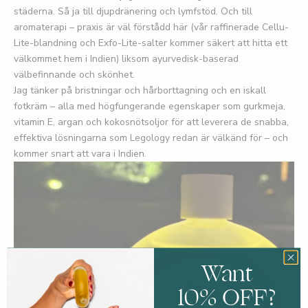
städerna. Så ja till djupdränering och lymfstöd. Och till
aromaterapi – praxis är väl förstådd här (vår raffinerade Cellu-
Lite-blandning och Exfo-Lite-salter kommer säkert att hitta ett
välkommet hem i Indien) liksom ayurvedisk-baserad
välbefinnande och skönhet.
Jag tänker på bristningar och hårborttagning och en iskall
fotkräm – alla med högfungerande egenskaper som gurkmeja,
vitamin E, argan och kokosnötsoljor för att leverera de snabba,
effektiva lösningarna som Legology redan är välkänd för – och
kommer snart att vara i Indien.
Want
10% OFF?