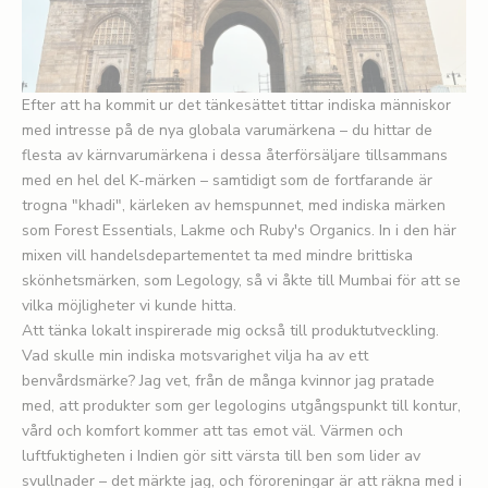
Efter att ha kommit ur det tänkesättet tittar indiska människor
med intresse på de nya globala varumärkena – du hittar de
flesta av kärnvarumärkena i dessa återförsäljare tillsammans
med en hel del K-märken – samtidigt som de fortfarande är
trogna "khadi", kärleken av hemspunnet, med indiska märken
som Forest Essentials, Lakme och Ruby's Organics. In i den här
mixen vill handelsdepartementet ta med mindre brittiska
skönhetsmärken, som Legology, så vi åkte till Mumbai för att se
vilka möjligheter vi kunde hitta.
Att tänka lokalt inspirerade mig också till produktutveckling.
Vad skulle min indiska motsvarighet vilja ha av ett
benvårdsmärke? Jag vet, från de många kvinnor jag pratade
med, att produkter som ger legologins utgångspunkt till kontur,
vård och komfort kommer att tas emot väl. Värmen och
luftfuktigheten i Indien gör sitt värsta till ben som lider av
svullnader – det märkte jag, och föroreningar är att räkna med i