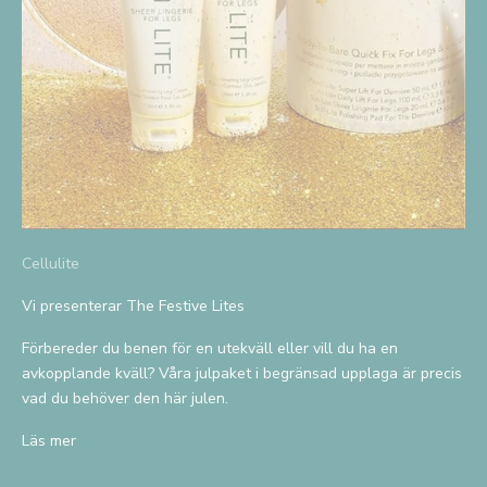
R
e
g
i
s
Cellulite
t
Vi presenterar The Festive Lites
r
Förbereder du benen för en utekväll eller vill du ha en
e
avkopplande kväll? Våra julpaket i begränsad upplaga är precis
r
vad du behöver den här julen.
a
Läs mer
d