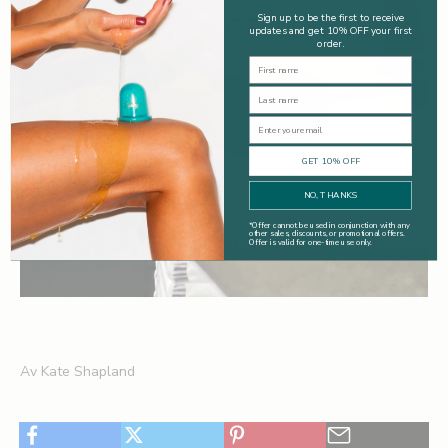
Sign up to be the first to receive
updates and get 10% OFF your first
order.
First Name
Last Name
Email
GET 10% OFF
NO, THANKS
*
Offer cannot be used in conjunction with any
other sales, discounts, or promotional offers.
Offer is valid for one-time use only.
Av Kate Shapland