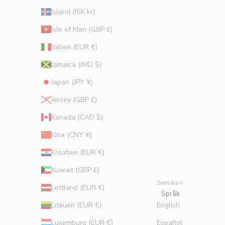
f
Island (ISK kr)
r
å
Isle of Man (GBP £)
n
Italien (EUR €)
e
x
Jamaica (JMD $)
p
e
Japan (JPY ¥)
r
Jersey (GBP £)
t
e
Kanada (CAD $)
r
Kina (CNY ¥)
.
Kroatien (EUR €)
Kuwait (GBP £)
Svenska
MERERA
Lettland (EUR €)
Språk
Litauen (EUR €)
English
Luxemburg (EUR €)
Español