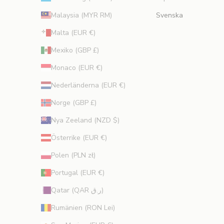
Malaysia (MYR RM)
Svenska
Malta (EUR €)
Mexiko (GBP £)
Monaco (EUR €)
Nederländerna (EUR €)
Norge (GBP £)
Nya Zeeland (NZD $)
Österrike (EUR €)
Polen (PLN zł)
Portugal (EUR €)
Qatar (QAR ر.ق)
Rumänien (RON Lei)