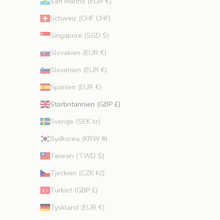
San Marino (EUR €)
Schweiz (CHF CHF)
Singapore (SGD $)
Slovakien (EUR €)
Slovenien (EUR €)
Spanien (EUR €)
Storbritannien (GBP £)
Sverige (SEK kr)
Sydkorea (KRW ₩)
Taiwan (TWD $)
Tjeckien (CZK Kč)
Turkiet (GBP £)
Tyskland (EUR €)