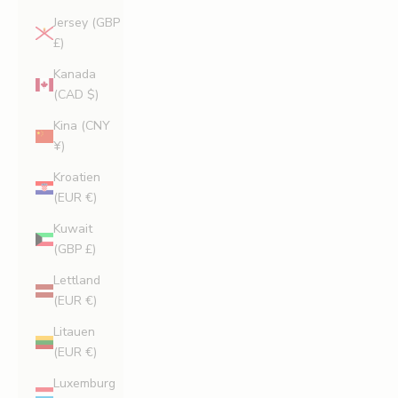
Jersey (GBP
£)
Kanada
(CAD $)
Kina (CNY
¥)
Kroatien
(EUR €)
Kuwait
(GBP £)
Lettland
(EUR €)
Litauen
(EUR €)
Luxemburg