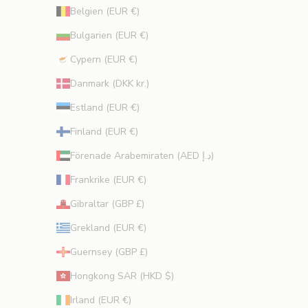
n
Belgien (EUR €)
d
Bulgarien (EUR €)
e
n
Cypern (EUR €)
o
Danmark (DKK kr.)
c
h
Estland (EUR €)
s
Finland (EUR €)
k
ö
Förenade Arabemiraten (AED د.إ)
n
Frankrike (EUR €)
h
e
Gibraltar (GBP £)
t
Grekland (EUR €)
s
t
Guernsey (GBP £)
i
Hongkong SAR (HKD $)
p
s
Irland (EUR €)