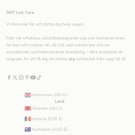
g
a
360° LeG Care
r
,
Vi finns här för att stötta dig hela vägen.
e
x
Från vår effektiva cellulitbekämpande olja och formande kräm
k
för ben och rumpan till vår två-salt exfolierare och en
l
avsvällande, lymfstimulerande blandning – våra produkter är
u
skapade för att få dig att känna
dig
fantastisk från topp till tå.
s
i
v
a
e
Storbritannien (GBP £)
r
Land
b
Albanien (ALL L)
j
u
Andorra (EUR €)
d
Australien (AUD $)
a