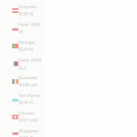
Österrike
(EUR €)
Polen (PLN
zł)
Portugal
(EUR €)
Qatar (QAR
ر.ق)
Rumänien
(RON Lei)
San Marino
(EUR €)
Schweiz
(CHF CHF)
Singapore