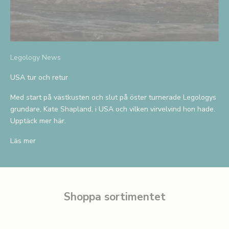
t
F
å
1
Legology News
5
%
USA tur och retur
r
a
Med start på västkusten och slut på öster turnerade Legologys
b
grundare, Kate Shapland, i USA och vilken virvelvind hon hade.
a
Upptäck mer här.
t
t
Läs mer
p
å
d
i
Shoppa sortimentet
n
f
ö