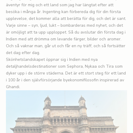
äventyr för mig och ett land som jag har längtat efter att
besöka i många år. Ingenting kan förbereda dig för din första
upplevelse, det kommer alla att berätta för dig, och det är sant.
Varje sinne – syn, ljud, lukt – bombarderas med nyhet, och det
är omöjligt att ta upp upploppet. Så du avslutar din första dag i
Indien med att drömma om levande färger, bilder och aromer.
Och så vaknar man, går ut och får en ny träff, och så fortsätter
det dag efter dag.
Skönhetslandskapet öppnar sig i Indien med nya
detaljhandelsdestinationer som Sephora, Nykaa och Tira som
dyker upp i de större städerna. Det är ett stort steg för ett land
i 100 år i den självförsörjande byekonomifilosofin inspirerad av
Ghandi.