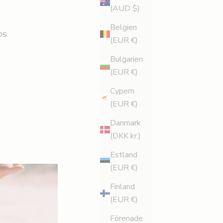
(AUD $)
Belgien
DS
(EUR €)
Bulgarien
(EUR €)
Cypern
(EUR €)
Danmark
(DKK kr.)
Estland
(EUR €)
Finland
(EUR €)
Förenade