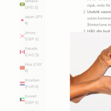
Jamaica
mjuk, redo för
(JMD $)
Undvik vaxni
Japan (JPY
solen kommer 
¥)
åtminstone in
Håll din hud
Jersey
både före och 
(GBP £)
att absorbera
Kanada
Skydda brut
(CAD $)
solen, och an
R
vener kan se 
Kina (CNY
förstoras.
¥)
e
Kroatien
g
(EUR €)
i
Av Kate Shapla
Kuwait
s
(GBP £)