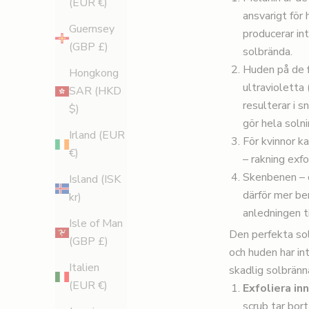
(EUR €)
ansvarigt för
Guernsey
producerar in
(GBP £)
solbrända.
Huden på de f
Hongkong
ultravioletta 
SAR (HKD
resulterar i s
$)
gör hela soln
Irland (EUR
För kvinnor k
€)
– rakning exfo
Skenbenen – d
Island (ISK
därför mer be
kr)
anledningen t
Isle of Man
Den perfekta sol
(GBP £)
och huden har int
Italien
skadlig solbränn
(EUR €)
Exfoliera in
scrub
tar bort