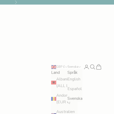
Nästa
Logga in
Sök
Kundvagn
GBP £
Svenska
Land
Språk
Albanien
English
(ALL L)
Español
Andorra
Svenska
(EUR €)
Australien