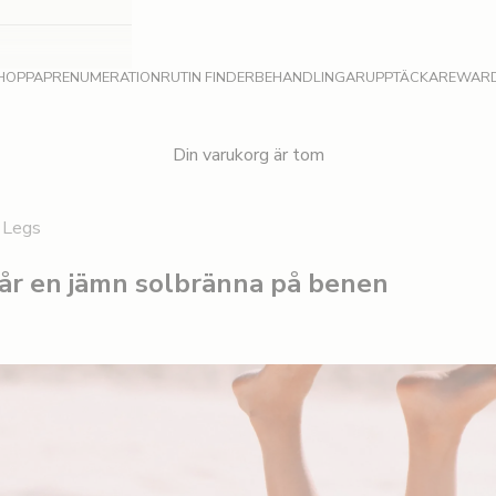
HOPPA
PRENUMERATION
RUTIN FINDER
BEHANDLINGAR
UPPTÄCKA
REWAR
Din varukorg är tom
 Legs
år en jämn solbränna på benen