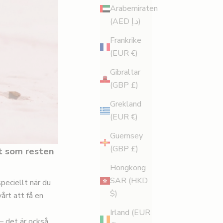
Arabemiraten
(AED د.إ)
Frankrike
(EUR €)
Gibraltar
(GBP £)
Grekland
(EUR €)
Guernsey
(GBP £)
t som resten
Hongkong
SAR (HKD
speciellt när du
$)
årt att få en
Irland (EUR
 – det är också