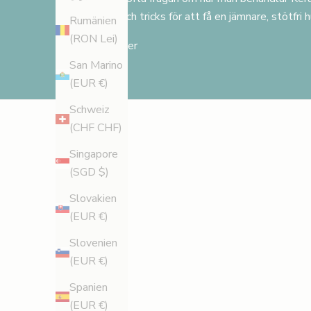
r
tips och tricks för att få en jämnare, stötfri h
Rumänien
a
(RON Lei)
b
Läs mer
a
San Marino
t
(EUR €)
t
Schweiz
p
(CHF CHF)
å
d
Singapore
i
(SGD $)
n
Slovakien
f
(EUR €)
ö
r
Slovenien
s
(EUR €)
t
Spanien
a
(EUR €)