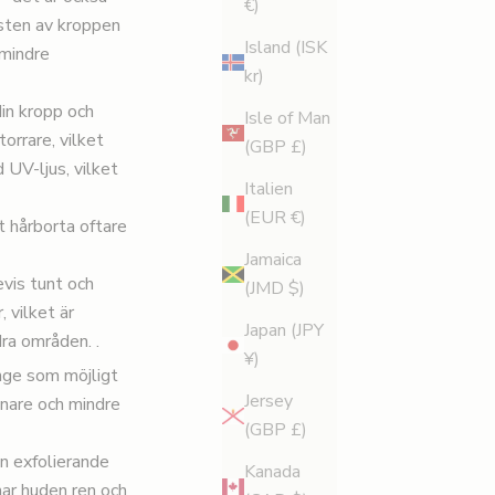
€)
esten av kroppen
Island (ISK
 mindre
kr)
din kropp och
Isle of Man
orrare, vilket
(GBP £)
 UV-ljus, vilket
Italien
(EUR €)
t hårborta oftare
Jamaica
vis tunt och
(JMD $)
 vilket är
Japan (JPY
ra områden. .
¥)
änge som möjligt
Jersey
mnare och mindre
(GBP £)
en
exfolierande
Kanada
nar huden ren och