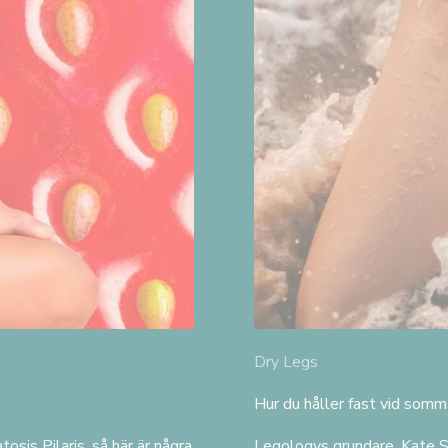
Dry Legs
Hur du håller fast vid som
osis Pilaris, så här är några
Legologys grundare, Kate Sha