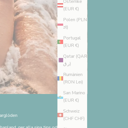
Österrike
(EUR €)
Polen (PLN
zł)
Portugal
(EUR €)
Qatar (QAR
ر.ق)
Rumänien
(RON Lei)
San Marino
(EUR €)
Schweiz
marglöden
(CHF CHF)
pland, ger alla sina tips och tricks för att