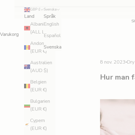
GBP £
Svenska
Land
Språk
S
Albanien
English
(ALL L)
Varukorg
Español
Andorra
Svenska
(EUR €)
8 nov. 2023
Dry
Australien
(AUD $)
Hur man f
Belgien
(EUR €)
Bulgarien
(EUR €)
Cypern
(EUR €)