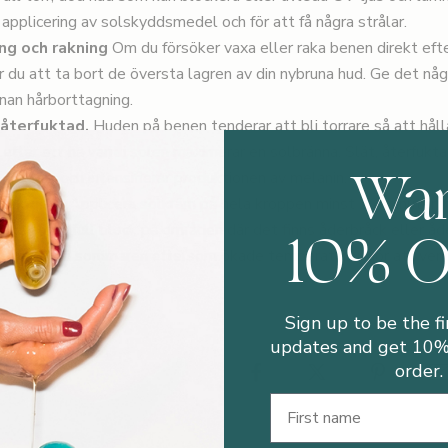
 applicering av solskyddsmedel och för att få några strålar.
ng och rakning
Om du försöker vaxa eller raka benen direkt efter
du att ta bort de översta lagren av din nybruna hud. Ge det någ
nan hårborttagning.
 återfuktad.
Huden på benen tenderar att bli torrare så att hål
efter att ha varit i solen maximerar en solbränna. Slät, återfuktad
Wa
 UV-ljus och intensifierar produktionen av melanin.
na ådror.
Applicera solkräm på hela kroppen minst 20 minuter in
10% 
vänd alltid full block på områden där det finns åderbråck eller åd
värre ut på sommaren eftersom ökade temperaturer gör att ven
Sign up to be the fi
updates and get 10% 
order.
nd
First Name