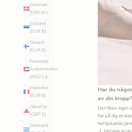
Danmark
(DKK kr.)
Estland
(EUR €)
Finland
(EUR €)
Förenade
Arabemiraten
(AED د.إ)
Frankrike
Har du någon
(EUR €)
av din kropp
Gibraltar
Det finns inget s
(GBP £)
har på dig en ba
heltäckande jämn 
Grekland
Melanin är de