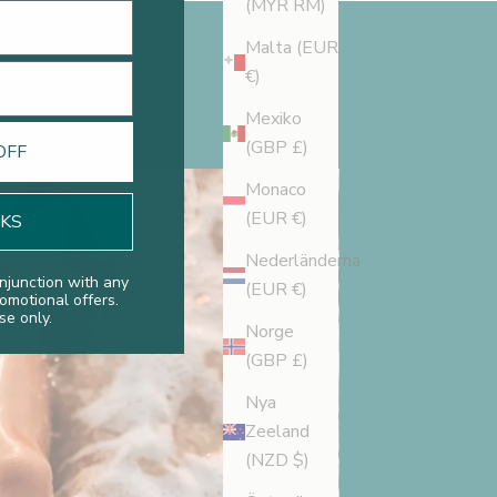
(MYR RM)
Malta (EUR
€)
Mexiko
(GBP £)
OFF
Monaco
(EUR €)
NKS
Nederländerna
njunction with any
(EUR €)
romotional offers.
se only.
Norge
(GBP £)
Nya
Zeeland
(NZD $)