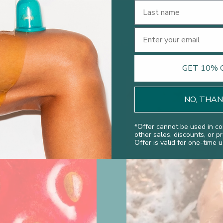
Last Name
Email
Läs mer
GET 10% 
NO, THA
*
Offer cannot be used in co
other sales, discounts, or p
Offer is valid for one-time u