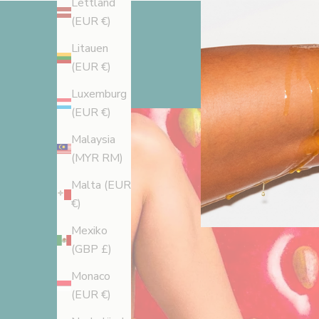
t
Lettland
(EUR €)
r
Litauen
e
(EUR €)
r
Luxemburg
a
(EUR €)
d
Malaysia
(MYR RM)
i
Malta (EUR
g
€)
f
Mexiko
ö
(GBP £)
r
Monaco
(EUR €)
1