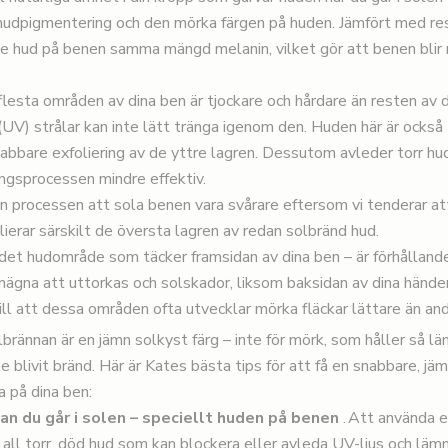
 hudpigmentering och den mörka färgen på huden. Jämfört med r
te hud på benen samma mängd melanin, vilket gör att benen blir
lesta områden av dina ben är tjockare och hårdare än resten av 
(UV) strålar kan inte lätt tränga igenom den. Huden här är också t
nabbare exfoliering av de yttre lagren. Dessutom avleder torr hud
ingsprocessen mindre effektiv.
an processen att sola benen vara svårare eftersom vi tenderar at
lierar särskilt de översta lagren av redan solbränd hud.
et hudområde som täcker framsidan av dina ben – är förhållande
nägna att uttorkas och solskador, liksom baksidan av dina händer,
ill att dessa områden ofta utvecklar mörka fläckar lättare än and
brännan är en jämn solkyst färg – inte för mörk, som håller så l
e blivit bränd. Här är
Kates bästa tips för att få en snabbare, jä
a på dina ben:
nan du går i solen – speciellt huden på benen
.
Att använda 
 all torr, död hud som kan blockera eller avleda UV-ljus och läm