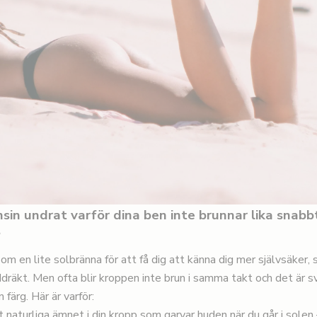
sin undrat varför dina ben inte brunnar lika snabb
?
om en lite solbränna för att få dig att känna dig mer självsäker, 
ddräkt. Men ofta blir kroppen inte brun i samma takt och det är sv
färg. Här är varför:
t naturliga ämnet i din kropp som garvar huden när du går i solen