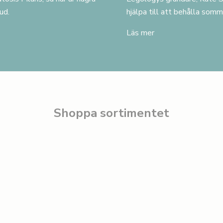
ud.
hjälpa till att behålla somm
Läs mer
Shoppa sortimentet