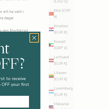
(CAD $)
Kina (CNY
 att ha varit i
¥)
ra dagar
Kroatien
la den återfuktad
(EUR €)
 hud hjälper till
nt
Kuwait
(GBP £)
nan du går i
OFF?
erbråck. Brutna
Lettland
erna vidgas och
(EUR €)
Litauen
rst to receive
(EUR €)
OFF your first
Luxemburg
(EUR €)
Malaysia