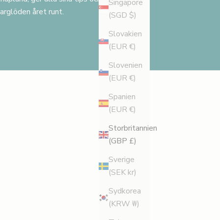
Singapore
arglöden året runt.
(SGD $)
Slovakien
(EUR €)
Slovenien
(EUR €)
Spanien
(EUR €)
Storbritannien
(GBP £)
Sverige
(SEK kr)
Sydkorea
(KRW ₩)