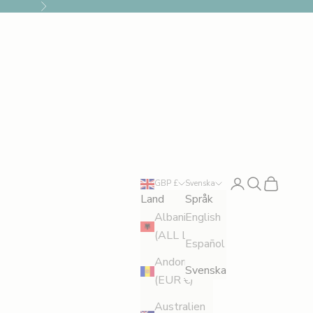
Nästa
Logga in
Sök
Kundvagn
GBP £
Svenska
Land
Språk
Albanien
English
(ALL L)
Español
Andorra
Svenska
(EUR €)
Australien