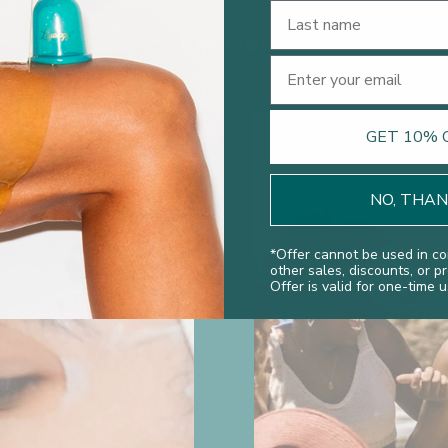
Last Name
Läs mer
Email
GET 10% 
NO, THA
*
Offer cannot be used in co
other sales, discounts, or p
Offer is valid for one-time u