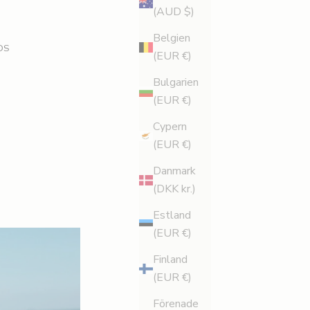
(AUD $)
Belgien
DS
(EUR €)
Bulgarien
(EUR €)
Cypern
(EUR €)
Danmark
(DKK kr.)
Estland
(EUR €)
Finland
(EUR €)
Förenade