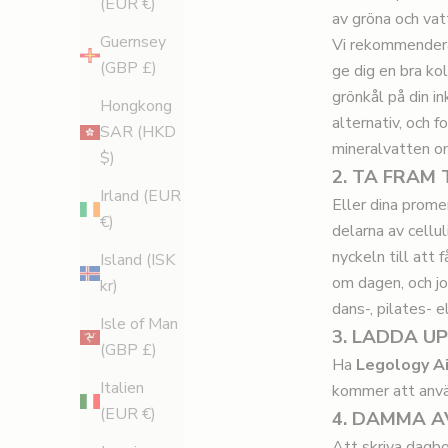
(EUR €)
av gröna och vatt
Guernsey
Vi rekommenderar
(GBP £)
ge dig en bra kol
grönkål på din i
Hongkong
alternativ, och f
SAR (HKD
mineralvatten o
$)
2. TA FRAM
Irland (EUR
Eller dina prome
€)
delarna av cellul
nyckeln till att
Island (ISK
om dagen, och jo
kr)
dans-, pilates- e
Isle of Man
3. LADDA U
(GBP £)
Ha
Legology
Ai
Italien
kommer att anvä
(EUR €)
4. DAMMA 
Att skriva dagbo