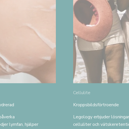
Cellulite
ydrerad
Kroppsbildsförtroende
 påverka
Legology erbjuder lösningar 
ödjer lymfan, hjälper
celluliter och vätskeretent