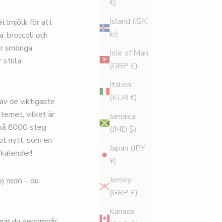
€)
Island (ISK
ttmjölk för att
kr)
a, broccoli och
er smöriga
Isle of Man
 stilla
(GBP £)
Italien
(EUR €)
av de viktigaste
stemet, vilket är
Jamaica
a på 8000 steg
(JMD $)
got nytt, som en
Japan (JPY
n kalender!
¥)
Jersey
) redo – du
(GBP £)
Kanada
h när du genomgår