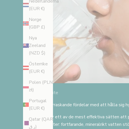
Nederländerna
5
(EUR €)
%
Norge
(GBP £)
r
Nya
a
Zeeland
b
(NZD $)
Österrike
a
(EUR €)
t
Polen (PLN
t
zł)
Cellulite
F
Portugal
8 överraskande fördelar med att hålla sig h
å
(EUR €)
1
Det är ett av de mest effektiva sätten att
Qatar (QAR
5
celluliter: fortfarande, mineralrikt vatten st
ر.ق)
%