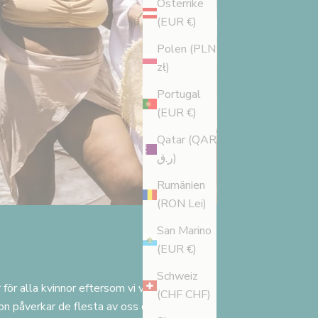
Österrike
(EUR €)
Polen (PLN
zł)
Portugal
(EUR €)
Qatar (QAR
ر.ق)
Rumänien
(RON Lei)
San Marino
(EUR €)
Schweiz
för alla kvinnor eftersom vi vet att
(CHF CHF)
ion påverkar de flesta av oss oavsett vem vi