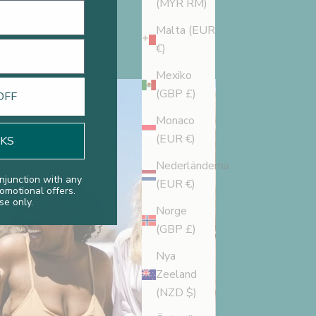
(MYR RM)
Malta (EUR
€)
Mexiko
(GBP £)
OFF
Monaco
(EUR €)
NKS
Nederländerna
njunction with any
(EUR €)
romotional offers.
se only.
Norge
(GBP £)
Nya
Zeeland
(NZD $)