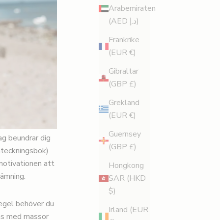
Arabemiraten
(AED د.إ)
Frankrike
(EUR €)
Gibraltar
(GBP £)
Grekland
(EUR €)
Guernsey
ag beundrar dig
(GBP £)
anteckningsbok)
 motivationen att
Hongkong
tämning.
SAR (HKD
$)
regel behöver du
Irland (EUR
mans med massor