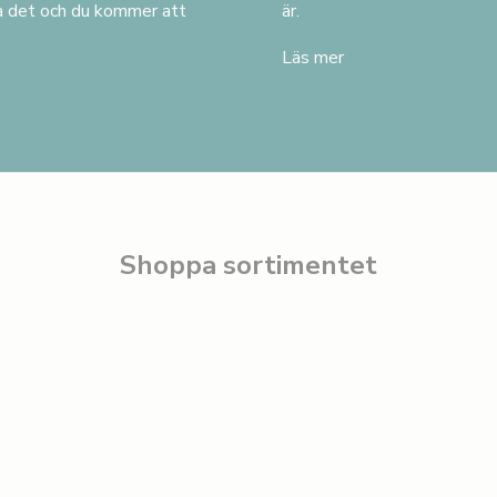
va det och du kommer att
är.
Läs mer
Shoppa sortimentet