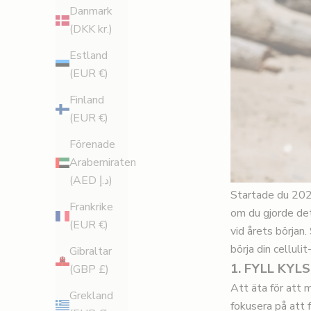
Danmark
(DKK kr.)
Estland
(EUR €)
Finland
(EUR €)
Förenade
Arabemiraten
(AED د.إ)
Startade du 2023
Frankrike
om du gjorde det
(EUR €)
vid årets början
börja din celluli
Gibraltar
1. FYLL KYL
(GBP £)
Att äta för att 
Grekland
fokusera på att 