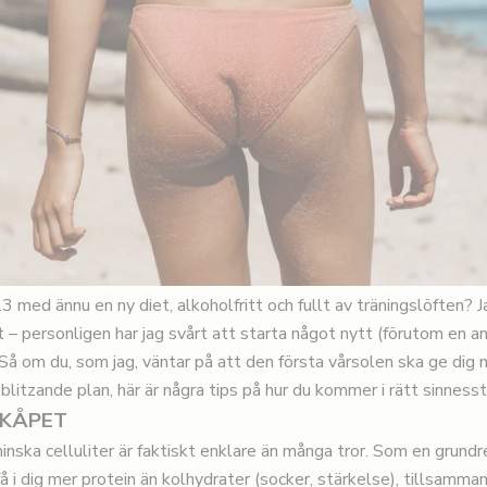
 med ännu en ny diet, alkoholfritt och fullt av träningslöften? J
 – personligen har jag svårt att starta något nytt (förutom en 
. Så om du, som jag, väntar på att den första vårsolen ska ge dig
t-blitzande plan, här är några tips på hur du kommer i rätt sinness
SKÅPET
minska celluliter är faktiskt enklare än många tror. Som en grund
få i dig mer protein än kolhydrater (socker, stärkelse), tillsam