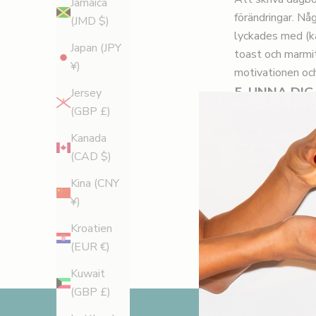
Jamaica
förändringar. Nå
(JMD $)
lyckades med (ka
Japan (JPY
toast och marmit
¥)
motivationen oc
5. UNNA DI
Jersey
(GBP £)
På
Legology
tro
mörk chokladkaka
Kanada
det är en skummi
(CAD $)
nytt par skor, se
Kina (CNY
R
¥)
e
Kroatien
Av Kate Shapla
g
(EUR €)
i
Kuwait
(GBP £)
s