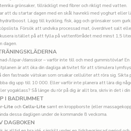
enrika grönsaker, tillräckligt med fibrer och rikligt med vatten.
 att du startar dagen med en skål havrekli med yoghurt eller lä
hydratboost. Lägg till kyckling, fisk, ägg och grönsaker som gurk
nköpslista. Försök att undvika processad mat, överdrivet salt ell
okusera istället på att fylla på vattenförrådet med minst 1,5 liter
m dagen.
 TRÄNINGSKLÄDERNA
nad-/löpar-/dansskor – varför inte till och med gummistövlar! En 
itplanen är att öka din dagliga aktivitet för att stimulera lymfsy
 få den fastnade vätskan som orsakar celluliter att röra sig. Sikt
bba dig upp till 10 000. Eller varför inte planera att lära dig nå
ller yogaklass? Så länge du rör på dig är allt bra, skriv in det i di
PP I BADRUMMET
r-Lite
och
Cellu-Lite
samt en kroppborste (eller massagekopp
nda dessa dagligen under de kommande 8 veckorna.
AV DAGBOKEN
k är alltid en bra idé, särskilt under en tidsbegränsad period oc