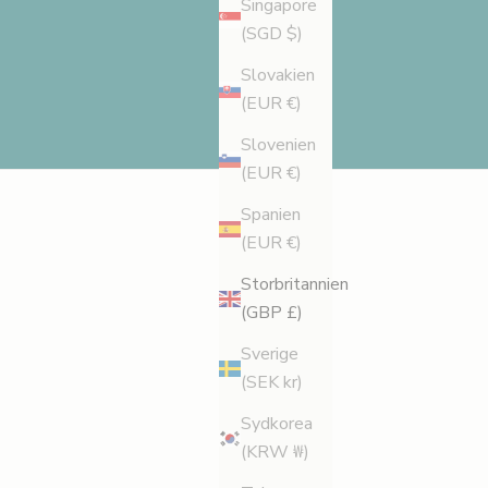
Singapore
(SGD $)
Slovakien
(EUR €)
Slovenien
(EUR €)
Spanien
(EUR €)
Storbritannien
(GBP £)
Sverige
(SEK kr)
Sydkorea
(KRW ₩)