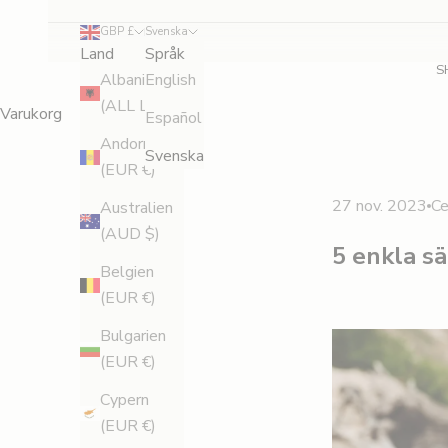
GBP £
Svenska
Land
Språk
S
Albanien
English
(ALL L)
Varukorg
Español
Andorra
Svenska
(EUR €)
27 nov. 2023
Ce
Australien
(AUD $)
5 enkla sä
Belgien
(EUR €)
Bulgarien
(EUR €)
Cypern
(EUR €)