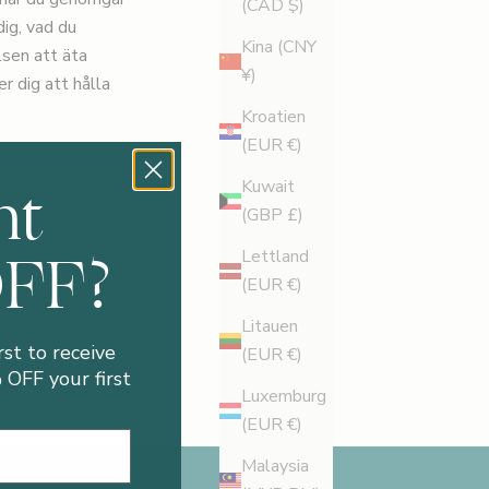
(CAD $)
dig, vad du
Kina (CNY
lsen att äta
¥)
r dig att hålla
Kroatien
(EUR €)
alltid runt en
nt
Kuwait
et. Så oavsett om
(GBP £)
lor eller ett
OFF?
Lettland
(EUR €)
Litauen
rst to receive
(EUR €)
OFF your first
Luxemburg
(EUR €)
Malaysia