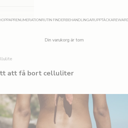
HOPPA
PRENUMERATION
RUTIN FINDER
BEHANDLINGAR
UPPTÄCKA
REWAR
Din varukorg är tom
llulite
tt att få bort celluliter