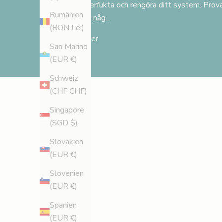
till återfukta och rengöra ditt system. Pro
r
Rumänien
märka någ...
a
(RON Lei)
b
Läs mer
San Marino
a
(EUR €)
t
t
Schweiz
p
(CHF CHF)
å
Singapore
d
(SGD $)
i
n
Slovakien
f
(EUR €)
ö
Slovenien
r
(EUR €)
s
t
Spanien
a
(EUR €)