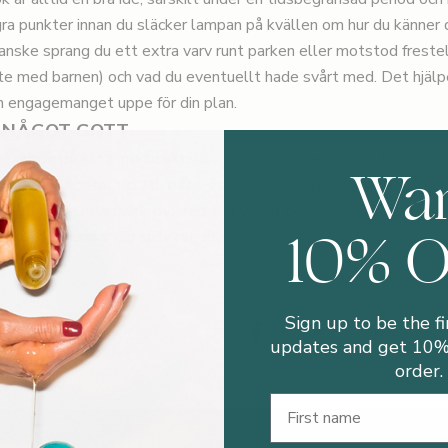
gra punkter innan du släcker lampan på kvällen om hur du känner 
nske sprang du ett extra varv runt parken eller motstod freste
e med barnen) och vad du eventuellt hade svårt med. Det hjälpe
h engagemanget uppe för din plan.
G NÅGOT GOTT
r vi inte på att förneka sig själv små njutningar – det går nästan 
Wa
 på vårt kontor vid 16-tiden, och det är viktigt att ta del av d
g latte, en ruta mörk choklad, ett varmt bad med doftande bubb
10% 
 till att du unnar dig själv regelbundet.
Sign up to be the fi
nd
updates and get 10% 
order.
First Name