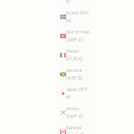
€)
Island (ISK
kr)
Isle of Man
Exercise
(GBP £)
Fördelar med Vitamin Sea
Italien
Havsvatten ger precis rätt uppfriskande svalkande du
(EUR €)
behöver efter att ha sprungit över het sand och känt
Jamaica
solen på huden. Det finns dock andra anledningar till
(JMD $)
att ge sig ut på havet förut...
Japan (JPY
Läs mer
¥)
Jersey
(GBP £)
Kanada