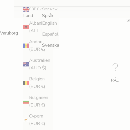
g
GBP £
Svenska
i
Land
Språk
S
Albanien
English
s
(ALL L)
Varukorg
Español
t
Andorra
Svenska
r
(EUR €)
Australien
e
(AUD $)
r
Belgien
RÅD
a
(EUR €)
d
Bulgarien
(EUR €)
i
Cypern
g
(EUR €)
f