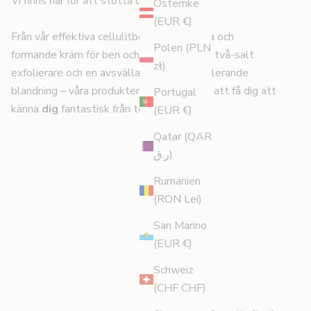
Vi finns här för att stötta dig hela vägen.
Österrike
(EUR €)
Från vår effektiva cellulitbekämpande olja och
Polen (PLN
formande kräm för ben och rumpan till vår två-salt
zł)
exfolierare och en avsvällande, lymfstimulerande
blandning – våra produkter är skapade för att få dig att
Portugal
känna
dig
fantastisk från topp till tå.
(EUR €)
Qatar (QAR
ر.ق)
Rumänien
(RON Lei)
San Marino
(EUR €)
Schweiz
(CHF CHF)