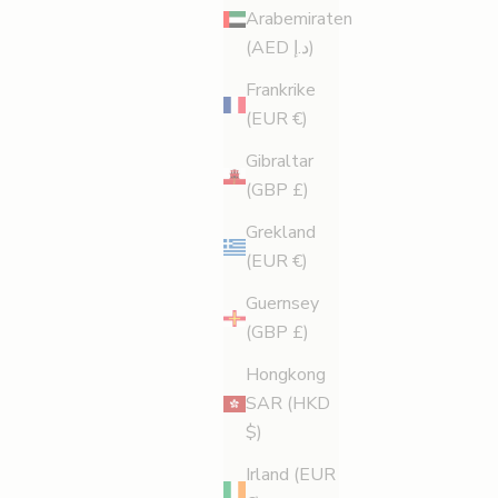
Arabemiraten
(AED د.إ)
Frankrike
(EUR €)
Gibraltar
(GBP £)
Grekland
(EUR €)
Guernsey
(GBP £)
Hongkong
SAR (HKD
$)
Irland (EUR