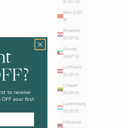
(CAD $)
Kina (CNY
¥)
Kroatien
(EUR €)
nt
Kuwait
(GBP £)
OFF?
Lettland
(EUR €)
Litauen
rst to receive
(EUR €)
OFF your first
Luxemburg
(EUR €)
Malaysia