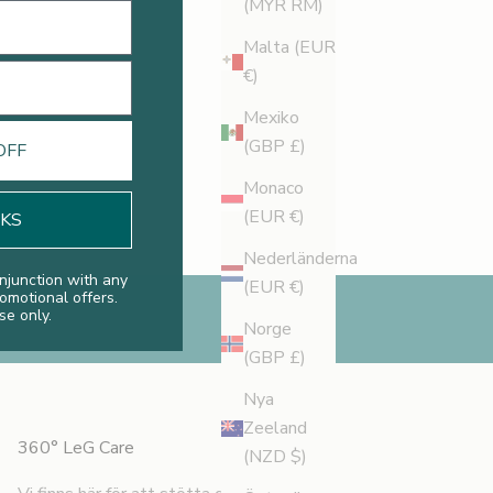
(MYR RM)
Malta (EUR
€)
Mexiko
(GBP £)
OFF
Monaco
(EUR €)
NKS
Nederländerna
njunction with any
(EUR €)
romotional offers.
se only.
Norge
(GBP £)
Nya
Zeeland
360° LeG Care
(NZD $)