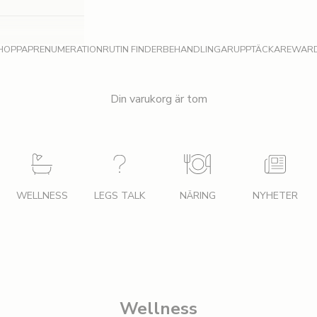
HOPPA
PRENUMERATION
RUTIN FINDER
BEHANDLINGAR
UPPTÄCKA
REWAR
Din varukorg är tom
WELLNESS
LEGS TALK
NÄRING
NYHETER
Wellness