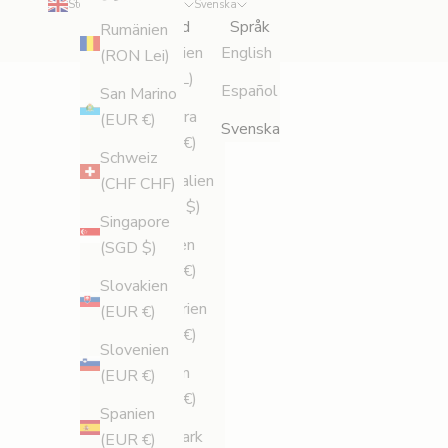
Storbritannien (GBP £)
Svenska
a
Land
Språk
Rumänien
n
Albanien
English
(RON Lei)
s
(ALL L)
Español
e
San Marino
Andorra
r
(EUR €)
Svenska
(EUR €)
i
Schweiz
n
Australien
(CHF CHF)
g
(AUD $)
Singapore
a
Belgien
(SGD $)
r
(EUR €)
,
Slovakien
e
Bulgarien
(EUR €)
x
(EUR €)
Slovenien
k
Cypern
(EUR €)
l
(EUR €)
u
Spanien
s
Danmark
(EUR €)