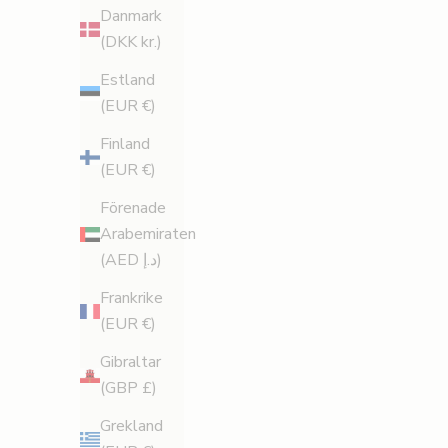
Danmark
ö
(DKK kr.)
r
Estland
(EUR €)
1
Finland
5
(EUR €)
%
Förenade
r
Arabemiraten
(AED د.إ)
a
Frankrike
b
(EUR €)
a
Gibraltar
t
(GBP £)
t
Grekland