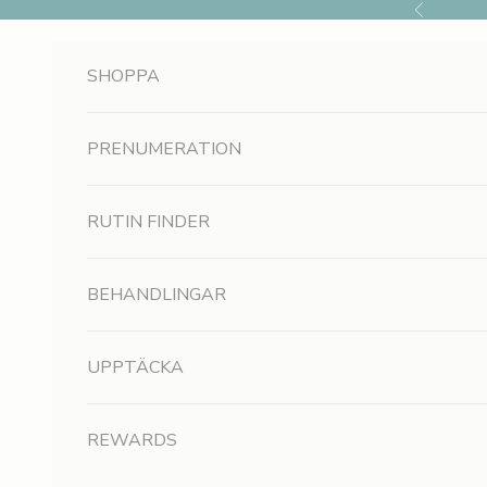
Hoppa till innehållet
Föregående
SHOPPA
PRENUMERATION
RUTIN FINDER
BEHANDLINGAR
UPPTÄCKA
R
REWARDS
e