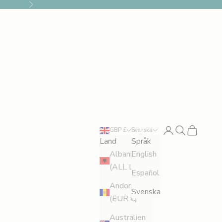
Nästa
Logga in
Sök
Kundvagn
GBP £
Svenska
Land
Språk
Albanien
English
(ALL L)
Español
Andorra
Svenska
(EUR €)
Australien