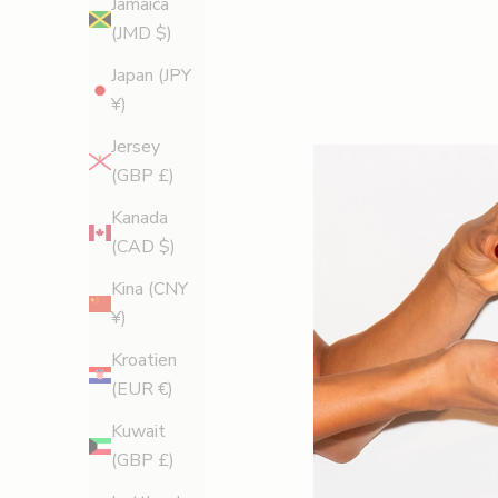
Jamaica
ö
(JMD $)
r
s
Japan (JPY
t
¥)
a
Jersey
b
(GBP £)
e
s
Kanada
t
(CAD $)
ä
Kina (CNY
l
¥)
l
n
Kroatien
i
(EUR €)
n
Kuwait
g
(GBP £)
o
Exercise