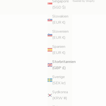
Singapore
© 2026 - Legology
Powered by Shopify
(SGD $)
Slovakien
(EUR €)
Slovenien
(EUR €)
Spanien
(EUR €)
Storbritannien
(GBP £)
Sverige
(SEK kr)
Sydkorea
(KRW ₩)