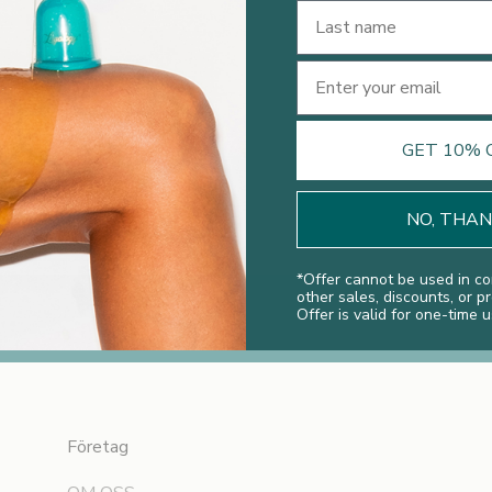
Last Name
Email
GET 10% 
NO, THA
*
Offer cannot be used in co
other sales, discounts, or p
Offer is valid for one-time u
Företag